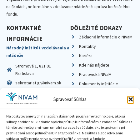
na školách, neformálne vzdelávanie mládeže či správa knižničného
fondu.
KONTAKTNÉ
DÔLEŽITÉ ODKAZY
Základné informácie o NIVaM
INFORMÁCIE
Kontakty
Národný inštitút vzdelávania a
mládeže
Kariéra
Kde nás nájdete
Stromová 1, 831 01
Bratislava
Pracoviská NIVaM
sekretariat.gr@nivam.sk
Dokumenty inštitúcie
IČO: 00164348
Knižnica
Spravovať Súhlas
DIČ: 2020798714
Na poskytovanie tých najlepších skúseností používame technológie, ako sú
súbory cookie na ukladanie a/alebo prístup k informáciám o zariadení. Súhlas s
týmito technológiami nám umožní spracovávať údaje, ako je správanie pri
prehliadaní alebo jedinečné ID na tejto stránke. Nesúhlas alebo odvolanie
Zásady ochrany súkromia
súhlasu môže nepriaznivo ovplyvniť určité vlastnosti a funkcie.