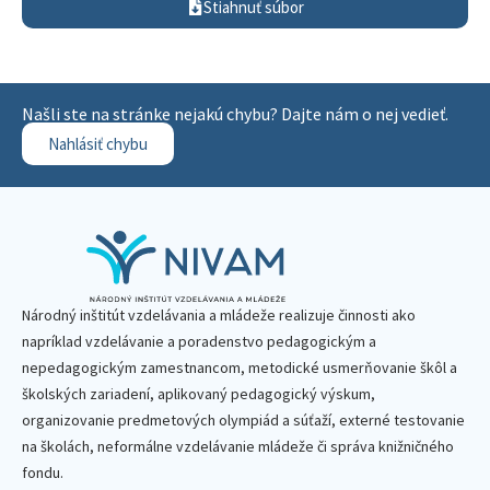
Stiahnuť súbor
Našli ste na stránke nejakú chybu? Dajte nám o nej vedieť.
Nahlásiť chybu
Národný inštitút vzdelávania a mládeže realizuje činnosti ako
napríklad vzdelávanie a poradenstvo pedagogickým a
nepedagogickým zamestnancom, metodické usmerňovanie škôl a
školských zariadení, aplikovaný pedagogický výskum,
organizovanie predmetových olympiád a súťaží, externé testovanie
na školách, neformálne vzdelávanie mládeže či správa knižničného
fondu.