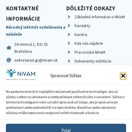
KONTAKTNÉ
DÔLEŽITÉ ODKAZY
Základné informácie o NIVaM
INFORMÁCIE
Kontakty
Národný inštitút vzdelávania a
mládeže
Kariéra
Kde nás nájdete
Stromová 1, 831 01
Bratislava
Pracoviská NIVaM
sekretariat.gr@nivam.sk
Dokumenty inštitúcie
IČO: 00164348
Knižnica
Spravovať Súhlas
DIČ: 2020798714
Na poskytovanie tých najlepších skúseností používame technológie, ako sú
súbory cookie na ukladanie a/alebo prístup k informáciám o zariadení. Súhlas s
týmito technológiami nám umožní spracovávať údaje, ako je správanie pri
prehliadaní alebo jedinečné ID na tejto stránke. Nesúhlas alebo odvolanie
Zásady ochrany súkromia
súhlasu môže nepriaznivo ovplyvniť určité vlastnosti a funkcie.
Vyhlásenie o prístupnosti
Prijať