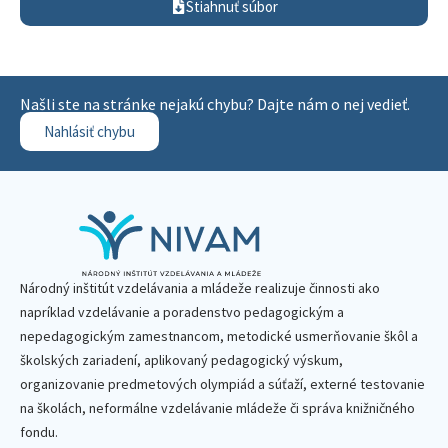
Stiahnuť súbor
Našli ste na stránke nejakú chybu? Dajte nám o nej vedieť.
Nahlásiť chybu
Národný inštitút vzdelávania a mládeže realizuje činnosti ako
napríklad vzdelávanie a poradenstvo pedagogickým a
nepedagogickým zamestnancom, metodické usmerňovanie škôl a
školských zariadení, aplikovaný pedagogický výskum,
organizovanie predmetových olympiád a súťaží, externé testovanie
na školách, neformálne vzdelávanie mládeže či správa knižničného
fondu.