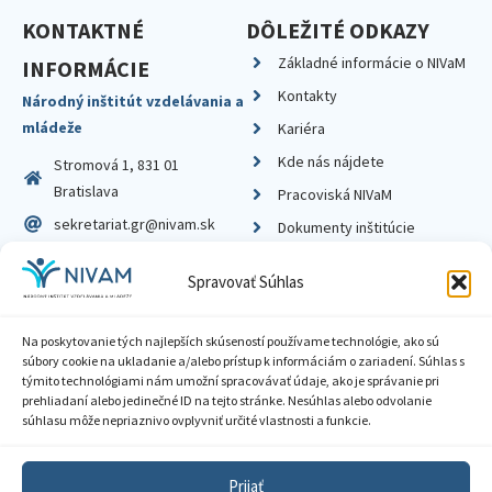
KONTAKTNÉ
DÔLEŽITÉ ODKAZY
Základné informácie o NIVaM
INFORMÁCIE
Kontakty
Národný inštitút vzdelávania a
mládeže
Kariéra
Kde nás nájdete
Stromová 1, 831 01
Bratislava
Pracoviská NIVaM
sekretariat.gr@nivam.sk
Dokumenty inštitúcie
IČO: 00164348
Knižnica
Spravovať Súhlas
DIČ: 2020798714
Na poskytovanie tých najlepších skúseností používame technológie, ako sú
súbory cookie na ukladanie a/alebo prístup k informáciám o zariadení. Súhlas s
týmito technológiami nám umožní spracovávať údaje, ako je správanie pri
prehliadaní alebo jedinečné ID na tejto stránke. Nesúhlas alebo odvolanie
Zásady ochrany súkromia
súhlasu môže nepriaznivo ovplyvniť určité vlastnosti a funkcie.
Vyhlásenie o prístupnosti
Prijať