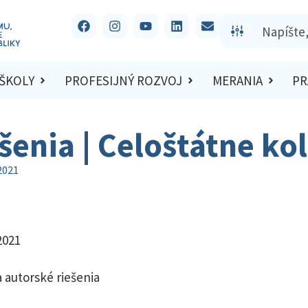
 ŠKOLY
PROFESIJNÝ ROZVOJ
MERANIA
PR
ešenia | Celoštátne ko
2021
2021
 autorské riešenia