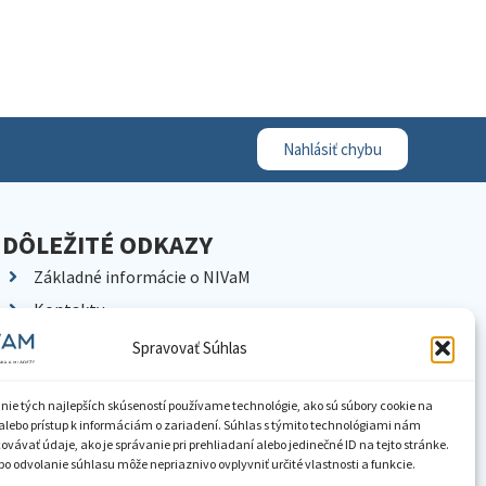
Nahlásiť chybu
DÔLEŽITÉ ODKAZY
Základné informácie o NIVaM
Kontakty
Kariéra
Spravovať Súhlas
Kde nás nájdete
Pracoviská NIVaM
nie tých najlepších skúseností používame technológie, ako sú súbory cookie na
alebo prístup k informáciám o zariadení. Súhlas s týmito technológiami nám
Dokumenty inštitúcie
vávať údaje, ako je správanie pri prehliadaní alebo jedinečné ID na tejto stránke.
o odvolanie súhlasu môže nepriaznivo ovplyvniť určité vlastnosti a funkcie.
Knižnica