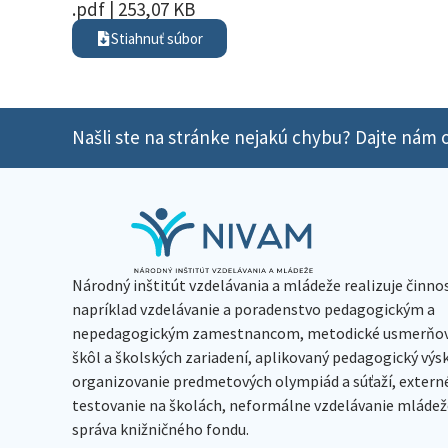
.pdf | 253,07 KB
Stiahnuť súbor
Našli ste na stránke nejakú chybu? Dajte nám o
Národný inštitút vzdelávania a mládeže realizuje činno
napríklad vzdelávanie a poradenstvo pedagogickým a
nepedagogickým zamestnancom, metodické usmerňov
škôl a školských zariadení, aplikovaný pedagogický vý
organizovanie predmetových olympiád a súťaží, extern
testovanie na školách, neformálne vzdelávanie mládeže
správa knižničného fondu.