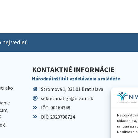
 nej vedieť.
KONTAKTNÉ INFORMÁCIE
Národný inštitút vzdelávania a mládeže
sti ako
Stromová 1, 831 01 Bratislava
sekretariat.gr@nivam.sk
anie
IČO: 00164348
skum,
Na poskytova
DIČ: 2020798714
é
ukladanie a/
 či
umožní spraco
Nesúhlas aleb