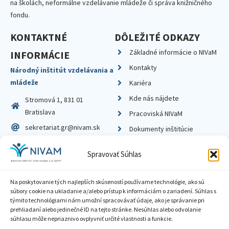
na školách, neformálne vzdelávanie mládeže či správa knižničného
fondu.
KONTAKTNÉ
DÔLEŽITÉ ODKAZY
Základné informácie o NIVaM
INFORMÁCIE
Kontakty
Národný inštitút vzdelávania a
mládeže
Kariéra
Kde nás nájdete
Stromová 1, 831 01
Bratislava
Pracoviská NIVaM
sekretariat.gr@nivam.sk
Dokumenty inštitúcie
IČO: 00164348
Knižnica
Spravovať Súhlas
DIČ: 2020798714
Na poskytovanie tých najlepších skúseností používame technológie, ako sú
súbory cookie na ukladanie a/alebo prístup k informáciám o zariadení. Súhlas s
týmito technológiami nám umožní spracovávať údaje, ako je správanie pri
prehliadaní alebo jedinečné ID na tejto stránke. Nesúhlas alebo odvolanie
Zásady ochrany súkromia
súhlasu môže nepriaznivo ovplyvniť určité vlastnosti a funkcie.