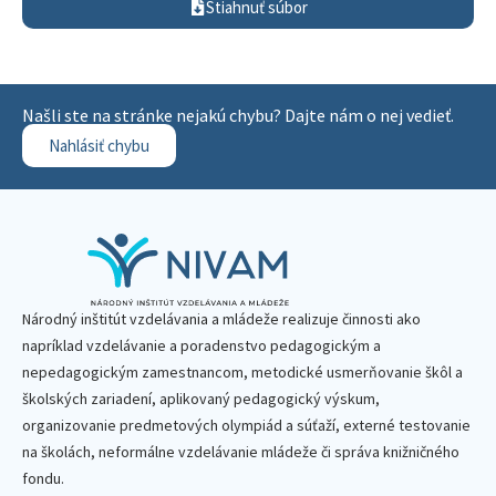
Stiahnuť súbor
Našli ste na stránke nejakú chybu? Dajte nám o nej vedieť.
Nahlásiť chybu
Národný inštitút vzdelávania a mládeže realizuje činnosti ako
napríklad vzdelávanie a poradenstvo pedagogickým a
nepedagogickým zamestnancom, metodické usmerňovanie škôl a
školských zariadení, aplikovaný pedagogický výskum,
organizovanie predmetových olympiád a súťaží, externé testovanie
na školách, neformálne vzdelávanie mládeže či správa knižničného
fondu.