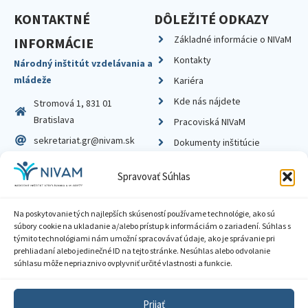
KONTAKTNÉ
DÔLEŽITÉ ODKAZY
Základné informácie o NIVaM
INFORMÁCIE
Kontakty
Národný inštitút vzdelávania a
mládeže
Kariéra
Kde nás nájdete
Stromová 1, 831 01
Bratislava
Pracoviská NIVaM
sekretariat.gr@nivam.sk
Dokumenty inštitúcie
IČO: 00164348
Knižnica
Spravovať Súhlas
DIČ: 2020798714
Na poskytovanie tých najlepších skúseností používame technológie, ako sú
súbory cookie na ukladanie a/alebo prístup k informáciám o zariadení. Súhlas s
týmito technológiami nám umožní spracovávať údaje, ako je správanie pri
prehliadaní alebo jedinečné ID na tejto stránke. Nesúhlas alebo odvolanie
Zásady ochrany súkromia
súhlasu môže nepriaznivo ovplyvniť určité vlastnosti a funkcie.
Vyhlásenie o prístupnosti
Prijať