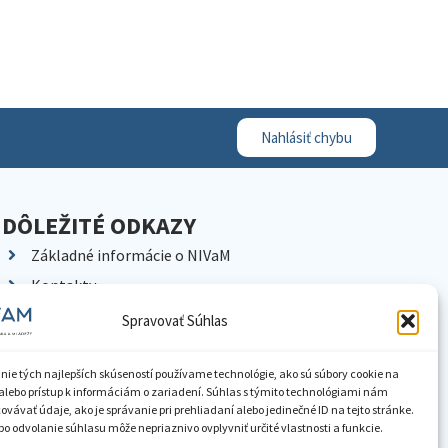
Nahlásiť chybu
DÔLEŽITÉ ODKAZY
Základné informácie o NIVaM
Kontakty
Kariéra
Spravovať Súhlas
Kde nás nájdete
Pracoviská NIVaM
nie tých najlepších skúseností používame technológie, ako sú súbory cookie na
alebo prístup k informáciám o zariadení. Súhlas s týmito technológiami nám
Dokumenty inštitúcie
vávať údaje, ako je správanie pri prehliadaní alebo jedinečné ID na tejto stránke.
o odvolanie súhlasu môže nepriaznivo ovplyvniť určité vlastnosti a funkcie.
Knižnica