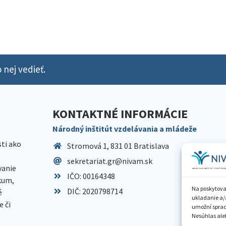
 nej vedieť.
KONTAKTNÉ INFORMÁCIE
Národný inštitút vzdelávania a mládeže
sti ako
Stromová 1, 831 01 Bratislava
sekretariat.gr@nivam.sk
anie
IČO: 00164348
skum,
Na poskytova
DIČ: 2020798714
é
ukladanie a/
 či
umožní spraco
Nesúhlas aleb