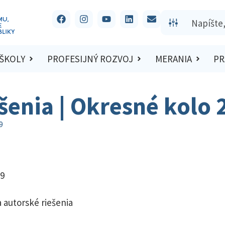
 ŠKOLY
PROFESIJNÝ ROZVOJ
MERANIA
PR
ešenia | Okresné kolo
9
19
 autorské riešenia