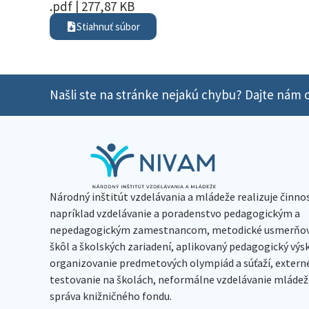
.pdf | 277,87 KB
Stiahnuť súbor
Našli ste na stránke nejakú chybu? Dajte nám o
Národný inštitút vzdelávania a mládeže realizuje činno
napríklad vzdelávanie a poradenstvo pedagogickým a
nepedagogickým zamestnancom, metodické usmerňov
škôl a školských zariadení, aplikovaný pedagogický vý
organizovanie predmetových olympiád a súťaží, extern
testovanie na školách, neformálne vzdelávanie mládeže
správa knižničného fondu.