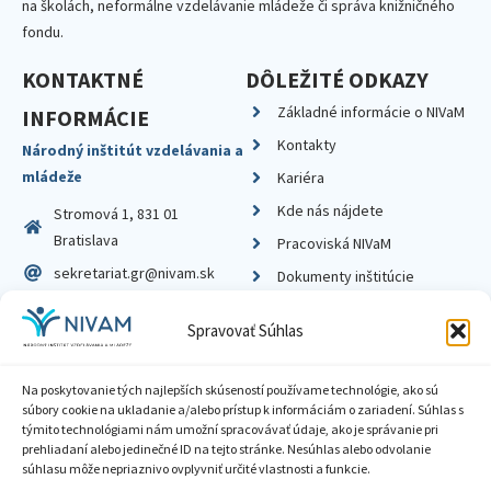
na školách, neformálne vzdelávanie mládeže či správa knižničného
fondu.
KONTAKTNÉ
DÔLEŽITÉ ODKAZY
Základné informácie o NIVaM
INFORMÁCIE
Kontakty
Národný inštitút vzdelávania a
mládeže
Kariéra
Kde nás nájdete
Stromová 1, 831 01
Bratislava
Pracoviská NIVaM
sekretariat.gr@nivam.sk
Dokumenty inštitúcie
IČO: 00164348
Knižnica
Spravovať Súhlas
DIČ: 2020798714
Na poskytovanie tých najlepších skúseností používame technológie, ako sú
súbory cookie na ukladanie a/alebo prístup k informáciám o zariadení. Súhlas s
týmito technológiami nám umožní spracovávať údaje, ako je správanie pri
prehliadaní alebo jedinečné ID na tejto stránke. Nesúhlas alebo odvolanie
Zásady ochrany súkromia
súhlasu môže nepriaznivo ovplyvniť určité vlastnosti a funkcie.