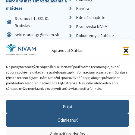
Národný inštitút vzdelávania a
mládeže
Kariéra
Kde nás nájdete
Stromová 1, 831 01
Bratislava
Pracoviská NIVaM
sekretariat.gr@nivam.sk
Dokumenty inštitúcie
IČO: 00164348
Knižnica
Spravovať Súhlas
DIČ: 2020798714
Na poskytovanie tých najlepších skúseností používame technológie, ako sú
súbory cookie na ukladanie a/alebo prístup k informáciám o zariadení. Súhlas s
týmito technológiami nám umožní spracovávať údaje, ako je správanie pri
prehliadaní alebo jedinečné ID na tejto stránke. Nesúhlas alebo odvolanie
Zásady ochrany súkromia
súhlasu môže nepriaznivo ovplyvniť určité vlastnosti a funkcie.
Vyhlásenie o prístupnosti
Prijať
Sprístupnenie informácií
Odmietnuť
Nastavenia cookies
Zobraziť predvoľby