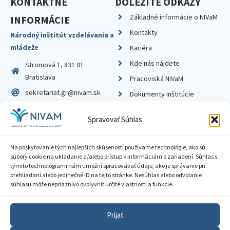
KONTAKTNÉ
DÔLEŽITÉ ODKAZY
Základné informácie o NIVaM
INFORMÁCIE
Kontakty
Národný inštitút vzdelávania a
mládeže
Kariéra
Kde nás nájdete
Stromová 1, 831 01
Bratislava
Pracoviská NIVaM
sekretariat.gr@nivam.sk
Dokumenty inštitúcie
IČO: 00164348
Knižnica
Spravovať Súhlas
DIČ: 2020798714
Na poskytovanie tých najlepších skúseností používame technológie, ako sú
súbory cookie na ukladanie a/alebo prístup k informáciám o zariadení. Súhlas s
týmito technológiami nám umožní spracovávať údaje, ako je správanie pri
prehliadaní alebo jedinečné ID na tejto stránke. Nesúhlas alebo odvolanie
Zásady ochrany súkromia
súhlasu môže nepriaznivo ovplyvniť určité vlastnosti a funkcie.
Vyhlásenie o prístupnosti
Prijať
Sprístupnenie informácií