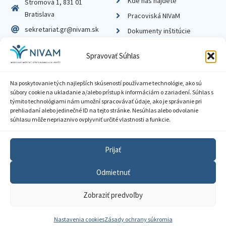
Kde nás nájdete
Stromová 1, 831 01
Bratislava
Pracoviská NIVaM
sekretariat.gr@nivam.sk
Dokumenty inštitúcie
IČO: 00164348
Knižnica
Spravovať Súhlas
DIČ: 2020798714
Na poskytovanie tých najlepších skúseností používame technológie, ako sú
súbory cookie na ukladanie a/alebo prístup k informáciám o zariadení. Súhlas s
týmito technológiami nám umožní spracovávať údaje, ako je správanie pri
prehliadaní alebo jedinečné ID na tejto stránke. Nesúhlas alebo odvolanie
Zásady ochrany súkromia
súhlasu môže nepriaznivo ovplyvniť určité vlastnosti a funkcie.
Vyhlásenie o prístupnosti
Prijať
Sprístupnenie informácií
Odmietnuť
Nastavenia cookies
Zobraziť predvoľby
GDPR
© 2026 Národný inštitút vzdelávania a mládeže
Nastavenia cookies
Zásady ochrany súkromia