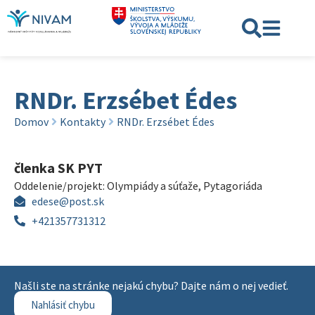
RNDr. Erzsébet Édes
Domov
Kontakty
RNDr. Erzsébet Édes
členka SK PYT
Oddelenie/projekt:
Olympiády a súťaže
,
Pytagoriáda
edese@post.sk
+421357731312
Našli ste na stránke nejakú chybu? Dajte nám o nej vedieť.
Nahlásiť chybu