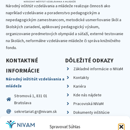
Národný inštitút vzdelávania a mládeže realizuje činnosti ako
napríklad vzdelávanie a poradenstvo pedagogickým a
nepedagogickým zamestnancom, metodické usmerňovanie škôl a
školských zariadení, aplikovaný pedagogický výskum,
organizovanie predmetových olympiád a súťaží, externé testovanie
na školách, neformálne vzdelávanie mládeže či správa knižničného
fondu.
KONTAKTNÉ
DÔLEŽITÉ ODKAZY
Základné informácie o NIVaM
INFORMÁCIE
Kontakty
Národný inštitút vzdelávania a
mládeže
Kariéra
Kde nás nájdete
Stromová 1, 831 01
Bratislava
Pracoviská NIVaM
sekretariat.gr@nivam.sk
Dokumenty inštitúcie
IČO: 00164348
Knižnica
Spravovať Súhlas
DIČ: 2020798714