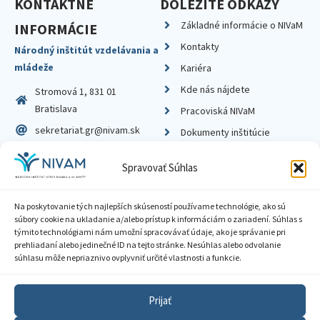
KONTAKTNÉ
DÔLEŽITÉ ODKAZY
Základné informácie o NIVaM
INFORMÁCIE
Kontakty
Národný inštitút vzdelávania a
mládeže
Kariéra
Kde nás nájdete
Stromová 1, 831 01
Bratislava
Pracoviská NIVaM
sekretariat.gr@nivam.sk
Dokumenty inštitúcie
IČO: 00164348
Knižnica
Spravovať Súhlas
DIČ: 2020798714
Na poskytovanie tých najlepších skúseností používame technológie, ako sú
súbory cookie na ukladanie a/alebo prístup k informáciám o zariadení. Súhlas s
týmito technológiami nám umožní spracovávať údaje, ako je správanie pri
prehliadaní alebo jedinečné ID na tejto stránke. Nesúhlas alebo odvolanie
Zásady ochrany súkromia
súhlasu môže nepriaznivo ovplyvniť určité vlastnosti a funkcie.
Vyhlásenie o prístupnosti
Prijať
Sprístupnenie informácií