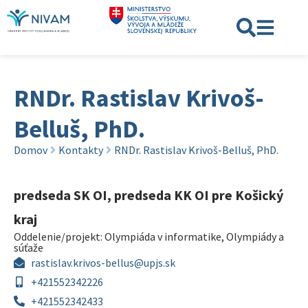
RNDr. Rastislav Krivoš-
Belluš, PhD.
Domov
Kontakty
RNDr. Rastislav Krivoš-Belluš, PhD.
predseda SK OI, predseda KK OI pre Košický
kraj
Oddelenie/projekt:
Olympiáda v informatike
,
Olympiády a
súťaže
rastislav.krivos-bellus@upjs.sk
+421552342226
+421552342433