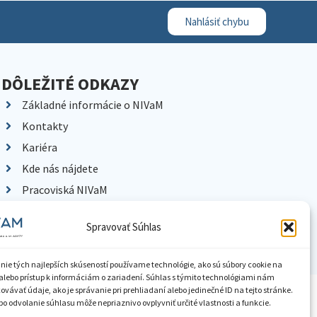
Nahlásiť chybu
DÔLEŽITÉ ODKAZY
Základné informácie o NIVaM
Kontakty
Kariéra
Kde nás nájdete
Pracoviská NIVaM
Dokumenty inštitúcie
Spravovať Súhlas
Knižnica
nie tých najlepších skúseností používame technológie, ako sú súbory cookie na
alebo prístup k informáciám o zariadení. Súhlas s týmito technológiami nám
vávať údaje, ako je správanie pri prehliadaní alebo jedinečné ID na tejto stránke.
ístupnenie informácií
Nastavenia cookies
GDPR
o odvolanie súhlasu môže nepriaznivo ovplyvniť určité vlastnosti a funkcie.