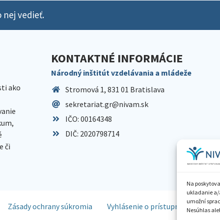
 nej vedieť.
KONTAKTNÉ INFORMÁCIE
Národný inštitút vzdelávania a mládeže
sti ako
Stromová 1, 831 01 Bratislava
sekretariat.gr@nivam.sk
anie
IČO: 00164348
skum,
DIČ: 2020798714
é
 či
Na poskytova
ukladanie a/
umožní spraco
Zásady ochrany súkromia
Vyhlásenie o prístupnosti
Spr
Nesúhlas aleb