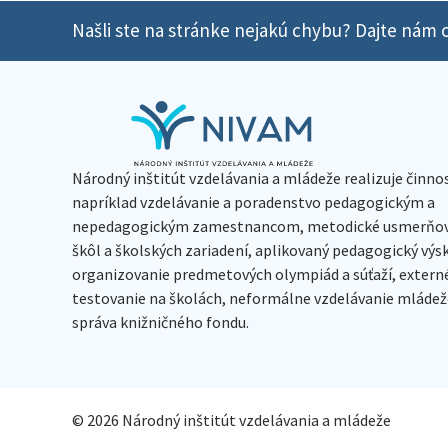
Našli ste na stránke nejakú chybu? Dajte nám o
Národný inštitút vzdelávania a mládeže realizuje činno
napríklad vzdelávanie a poradenstvo pedagogickým a
nepedagogickým zamestnancom, metodické usmerňov
škôl a školských zariadení, aplikovaný pedagogický vý
organizovanie predmetových olympiád a súťaží, extern
testovanie na školách, neformálne vzdelávanie mládeže
správa knižničného fondu.
© 2026 Národný inštitút vzdelávania a mládeže