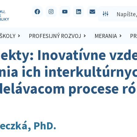
 ŠKOLY
PROFESIJNÝ ROZVOJ
MERANIA
PR
jekty:
Inovatívne vzde
nia ich interkultúrn
delávacom procese r
eczká, PhD.