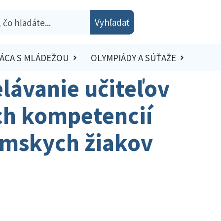
Vyhľadať
ÁCA S MLÁDEŽOU
OLYMPIÁDY A SÚŤAŽE
lávanie učiteľov
ych kompetencií
ómskych žiakov