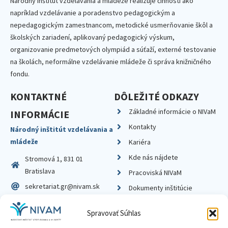
Národný inštitút vzdelávania a mládeže realizuje činnosti ako
napríklad vzdelávanie a poradenstvo pedagogickým a
nepedagogickým zamestnancom, metodické usmerňovanie škôl a
školských zariadení, aplikovaný pedagogický výskum,
organizovanie predmetových olympiád a súťaží, externé testovanie
na školách, neformálne vzdelávanie mládeže či správa knižničného
fondu.
KONTAKTNÉ
DÔLEŽITÉ ODKAZY
Základné informácie o NIVaM
INFORMÁCIE
Kontakty
Národný inštitút vzdelávania a
mládeže
Kariéra
Kde nás nájdete
Stromová 1, 831 01
Bratislava
Pracoviská NIVaM
sekretariat.gr@nivam.sk
Dokumenty inštitúcie
IČO: 00164348
Knižnica
Spravovať Súhlas
DIČ: 2020798714