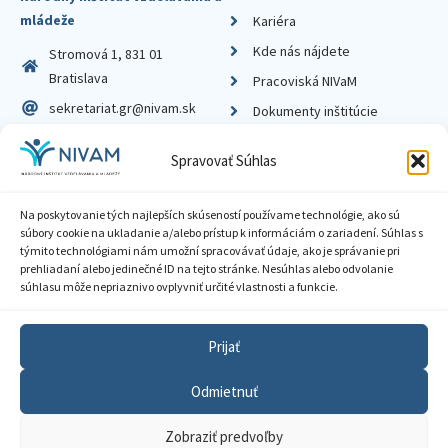
mládeže
Kariéra
Kde nás nájdete
Stromová 1, 831 01
Bratislava
Pracoviská NIVaM
sekretariat.gr@nivam.sk
Dokumenty inštitúcie
IČO: 00164348
Knižnica
Spravovať Súhlas
DIČ: 2020798714
Na poskytovanie tých najlepších skúseností používame technológie, ako sú
súbory cookie na ukladanie a/alebo prístup k informáciám o zariadení. Súhlas s
týmito technológiami nám umožní spracovávať údaje, ako je správanie pri
prehliadaní alebo jedinečné ID na tejto stránke. Nesúhlas alebo odvolanie
Zásady ochrany súkromia
súhlasu môže nepriaznivo ovplyvniť určité vlastnosti a funkcie.
Vyhlásenie o prístupnosti
Prijať
Sprístupnenie informácií
Odmietnuť
Nastavenia cookies
Zobraziť predvoľby