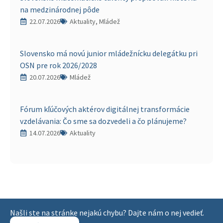
na medzinárodnej pôde
22.07.2026
Aktuality, Mládež
Slovensko má novú junior mládežnícku delegátku pri
OSN pre rok 2026/2028
20.07.2026
Mládež
Fórum kľúčových aktérov digitálnej transformácie
vzdelávania: Čo sme sa dozvedeli a čo plánujeme?
14.07.2026
Aktuality
Našli ste na stránke nejakú chybu? Dajte nám o nej vedieť.