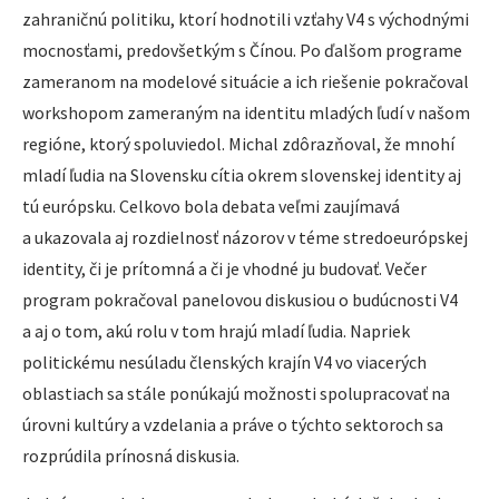
zahraničnú politiku, ktorí hodnotili vzťahy V4 s východnými
mocnosťami, predovšetkým s Čínou. Po ďalšom programe
zameranom na modelové situácie a ich riešenie pokračoval
workshopom zameraným na identitu mladých ľudí v našom
regióne, ktorý spoluviedol. Michal zdôrazňoval, že mnohí
mladí ľudia na Slovensku cítia okrem slovenskej identity aj
tú európsku. Celkovo bola debata veľmi zaujímavá
a ukazovala aj rozdielnosť názorov v téme stredoeurópskej
identity, či je prítomná a či je vhodné ju budovať. Večer
program pokračoval panelovou diskusiou o budúcnosti V4
a aj o tom, akú rolu v tom hrajú mladí ľudia. Napriek
politickému nesúladu členských krajín V4 vo viacerých
oblastiach sa stále ponúkajú možnosti spolupracovať na
úrovni kultúry a vzdelania a práve o týchto sektoroch sa
rozprúdila prínosná diskusia.