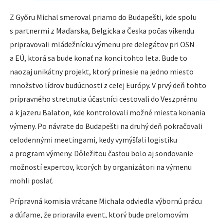
Z Győru Michal smeroval priamo do Budapešti, kde spolu
s partnermi z Maďarska, Belgicka a Česka počas víkendu
pripravovali mládežnícku výmenu pre delegátov pri OSN
a EÚ, ktorá sa bude konať na konci tohto leta. Bude to
naozaj unikátny projekt, ktorý prinesie na jedno miesto
množstvo lídrov budúcnosti z celej Európy. V prvý deň tohto
prípravného stretnutia účastníci cestovali do Veszprému
a k jazeru Balaton, kde kontrolovali možné miesta konania
výmeny. Po návrate do Budapešti na druhý deň pokračovali
celodennými meetingami, kedy vymýšľali logistiku
a program výmeny. Dôležitou časťou bolo aj sondovanie
možností expertov, ktorých by organizátori na výmenu
mohli poslať.
Prípravná komisia vrátane Michala odviedla výbornú prácu
a dúfame, že pripravila event, ktorý bude prelomovým