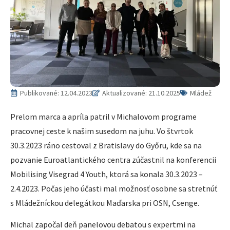
Publikované:
12.04.2023
Aktualizované: 21.10.2025
Mládež
Prelom marca a apríla patril v Michalovom programe
pracovnej ceste k našim susedom na juhu. Vo štvrtok
30.3.2023 ráno cestoval z Bratislavy do Győru, kde sa na
pozvanie Euroatlantického centra zúčastnil na konferencii
Mobilising Visegrad 4 Youth, ktorá sa konala 30.3.2023 –
2.4.2023. Počas jeho účasti mal možnosť osobne sa stretnúť
s Mládežníckou delegátkou Maďarska pri OSN, Csenge.
Michal započal deň panelovou debatou s expertmi na