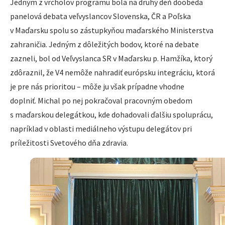
Jedným z vrcholov programu bola na druhý deň doobeda
panelová debata veľvyslancov Slovenska, ČR a Poľska
v Maďarsku spolu so zástupkyňou maďarského Ministerstva
zahraničia. Jedným z dôležitých bodov, ktoré na debate
zazneli, bol od Veľvyslanca SR v Maďarsku p. Hamžíka, ktorý
zdôraznil, že V4 nemôže nahradiť európsku integráciu, ktorá
je pre nás prioritou – môže ju však prípadne vhodne
doplniť. Michal po nej pokračoval pracovným obedom
s maďarskou delegátkou, kde dohadovali ďalšiu spoluprácu,
napríklad v oblasti mediálneho výstupu delegátov pri
príležitosti Svetového dňa zdravia.