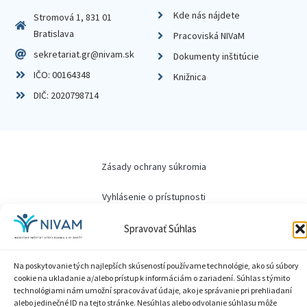
Kde nás nájdete
Stromová 1, 831 01
Bratislava
Pracoviská NIVaM
sekretariat.gr@nivam.sk
Dokumenty inštitúcie
IČO: 00164348
Knižnica
DIČ: 2020798714
Zásady ochrany súkromia
Vyhlásenie o prístupnosti
Sprístupnenie informácií
Spravovať Súhlas
Nastavenia cookies
Na poskytovanie tých najlepších skúseností používame technológie, ako sú súbory
cookie na ukladanie a/alebo prístup k informáciám o zariadení. Súhlas s týmito
GDPR
technológiami nám umožní spracovávať údaje, ako je správanie pri prehliadaní
alebo jedinečné ID na tejto stránke. Nesúhlas alebo odvolanie súhlasu môže