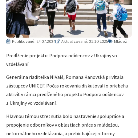
Publikované:
24.07.2024
Aktualizované: 21.10.2025
Mládež
Predĺženie projektu: Podpora odídencov z Ukrajiny vo
vzdelávaní
Generálna riaditeľka NIVaM, Romana Kanovská privítala
zástupcov UNICEF. Počas rokovania diskutovali o priebehu
aktivít v rámci predĺženého projektu Podpora odídencov
z Ukrajiny vo vzdelávaní.
Hlavnou témou stretnutia bolo nastavenie spolupráce a
prepojenie odborníkov v oblastiach práce s mládežou,
neformálneho vzdelávania, a prebiehajúcej reformy