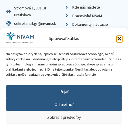
Kde nás nájdete
Stromová 1, 831 01
Bratislava
Pracoviská NIVaM
sekretariat.gr@nivam.sk
Dokumenty inštitúcie
IČO: 00164348
Knižnica
Spravovať Súhlas
DIČ: 2020798714
Na poskytovanie tých najlepších skúseností používame technológie, ako sú
súbory cookie na ukladanie a/alebo prístup k informáciám o zariadení. Súhlas s
týmito technológiami nám umožní spracovávať údaje, ako je správanie pri
prehliadaní alebo jedinečné ID na tejto stránke. Nesúhlas alebo odvolanie
Zásady ochrany súkromia
súhlasu môže nepriaznivo ovplyvniť určité vlastnosti a funkcie.
Vyhlásenie o prístupnosti
Prijať
Sprístupnenie informácií
Odmietnuť
Nastavenia cookies
Zobraziť predvoľby
GDPR