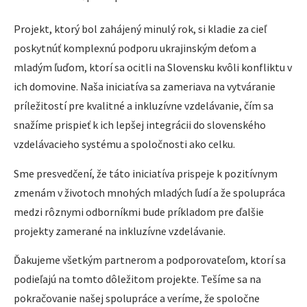
Projekt, ktorý bol zahájený minulý rok, si kladie za cieľ
poskytnúť komplexnú podporu ukrajinským deťom a
mladým ľuďom, ktorí sa ocitli na Slovensku kvôli konfliktu v
ich domovine. Naša iniciatíva sa zameriava na vytváranie
príležitostí pre kvalitné a inkluzívne vzdelávanie, čím sa
snažíme prispieť k ich lepšej integrácii do slovenského
vzdelávacieho systému a spoločnosti ako celku.
Sme presvedčení, že táto iniciatíva prispeje k pozitívnym
zmenám v životoch mnohých mladých ľudí a že spolupráca
medzi rôznymi odborníkmi bude príkladom pre ďalšie
projekty zamerané na inkluzívne vzdelávanie.
Ďakujeme všetkým partnerom a podporovateľom, ktorí sa
podieľajú na tomto dôležitom projekte. Tešíme sa na
pokračovanie našej spolupráce a veríme, že spoločne