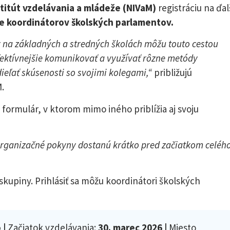
titút vzdelávania a mládeže (NIVaM)
registráciu na ďal
e koordinátorov školských parlamentov.
 na základných a stredných školách môžu touto cestou
efektívnejšie komunikovať a využívať rôzne metódy
eľať skúsenosti so svojimi kolegami,“
približujú
.
 formulár, v ktorom mimo iného priblížia aj svoju
rganizačné pokyny dostanú krátko pred začiatkom celéh
kupiny. Prihlásiť sa môžu koordinátori školských
 |
Začiatok vzdelávania:
30. marec 2026 |
Miesto