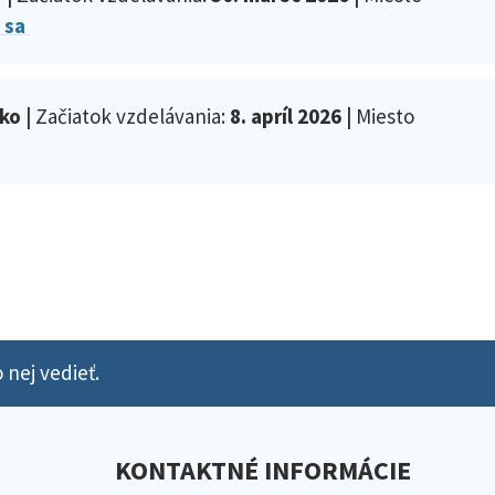
ť sa
ko |
Začiatok vzdelávania:
8. apríl 2026 |
Miesto
 nej vedieť.
KONTAKTNÉ INFORMÁCIE