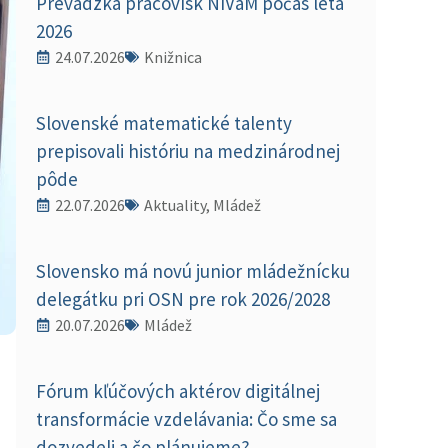
Prevádzka pracovísk NIVaM počas leta
2026
24.07.2026
Knižnica
Slovenské matematické talenty
prepisovali históriu na medzinárodnej
pôde
22.07.2026
Aktuality, Mládež
Slovensko má novú junior mládežnícku
delegátku pri OSN pre rok 2026/2028
20.07.2026
Mládež
Fórum kľúčových aktérov digitálnej
transformácie vzdelávania: Čo sme sa
dozvedeli a čo plánujeme?