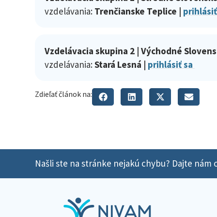
vzdelávania:
Trenčianske Teplice |
prihlási
Vzdelávacia skupina 2 | Východné Slovens
vzdelávania:
Stará Lesná |
prihlásiť sa
Zdieľať článok na:
Našli ste na stránke nejakú chybu? Dajte nám o