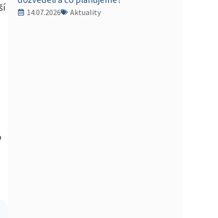
ší
14.07.2026
Aktuality
o