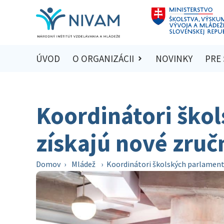
ÚVOD
O ORGANIZÁCII
NOVINKY
PRE
Koordinátori ško
získajú nové zruč
Domov
›
Mládež
›
Koordinátori školských parlament