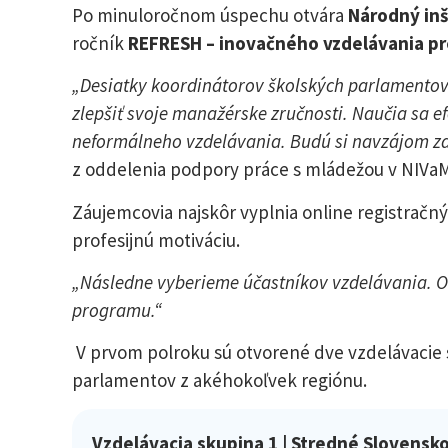
Po minuloročnom úspechu otvára
Národný inš
ročník
REFRESH – inovačného vzdelávania pr
„Desiatky koordinátorov školských parlamentov
zlepšiť svoje manažérske zručnosti. Naučia sa 
neformálneho vzdelávania. Budú si navzájom zdi
z oddelenia podpory práce s mládežou v NIVaM
Záujemcovia najskôr vyplnia online registračný
profesijnú motiváciu.
„Následne vyberieme účastníkov vzdelávania. O
programu.“
V prvom polroku sú otvorené dve vzdelávacie s
parlamentov z akéhokoľvek regiónu.
Vzdelávacia skupina 1 | Stredné Slovensko