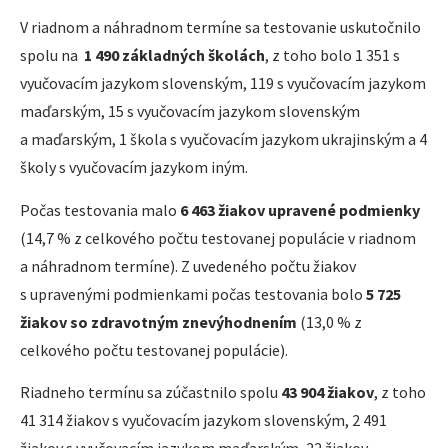
V riadnom a náhradnom termíne sa testovanie uskutočnilo
spolu na
1 490 základných školách
, z toho bolo 1 351 s
vyučovacím jazykom slovenským, 119 s vyučovacím jazykom
maďarským, 15 s vyučovacím jazykom slovenským
a maďarským, 1 škola s vyučovacím jazykom ukrajinským a 4
školy s vyučovacím jazykom iným.
Počas testovania malo
6 463 žiakov upravené podmienky
(14,7 % z celkového počtu testovanej populácie v riadnom
a náhradnom termíne). Z uvedeného počtu žiakov
s upravenými podmienkami počas testovania bolo
5 725
žiakov so zdravotným znevýhodnením
(13,0 % z
celkového počtu testovanej populácie).
Riadneho termínu sa zúčastnilo spolu
43 904 žiakov
, z toho
41 314 žiakov s vyučovacím jazykom slovenským, 2 491