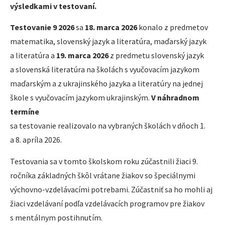
výsledkami v testovaní.
Testovanie 9 2026
sa
18. marca 2026
konalo z predmetov
matematika, slovenský jazyk a literatúra, maďarský jazyk
a literatúra a
19. marca 2026
z predmetu slovenský jazyk
a slovenská literatúra na školách s vyučovacím jazykom
maďarským a z ukrajinského jazyka a literatúry na jednej
škole s vyučovacím jazykom ukrajinským.
V náhradnom
termíne
sa testovanie realizovalo na vybraných školách v dňoch 1.
a 8. apríla 2026.
Testovania sa v tomto školskom roku zúčastnili žiaci 9.
ročníka základných škôl vrátane žiakov so špeciálnymi
výchovno-vzdelávacími potrebami. Zúčastniť sa ho mohli aj
žiaci vzdelávaní podľa vzdelávacích programov pre žiakov
s mentálnym postihnutím.