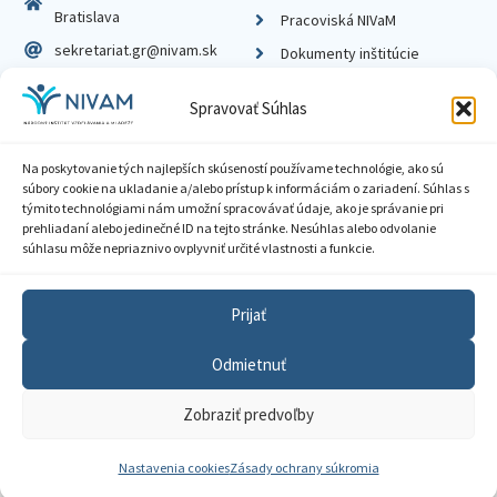
Bratislava
Pracoviská NIVaM
sekretariat.gr@nivam.sk
Dokumenty inštitúcie
IČO: 00164348
Knižnica
Spravovať Súhlas
DIČ: 2020798714
Na poskytovanie tých najlepších skúseností používame technológie, ako sú
súbory cookie na ukladanie a/alebo prístup k informáciám o zariadení. Súhlas s
týmito technológiami nám umožní spracovávať údaje, ako je správanie pri
prehliadaní alebo jedinečné ID na tejto stránke. Nesúhlas alebo odvolanie
Zásady ochrany súkromia
súhlasu môže nepriaznivo ovplyvniť určité vlastnosti a funkcie.
Vyhlásenie o prístupnosti
Prijať
Sprístupnenie informácií
Odmietnuť
Nastavenia cookies
Zobraziť predvoľby
GDPR
© 2026 Národný inštitút vzdelávania a mládeže
Nastavenia cookies
Zásady ochrany súkromia