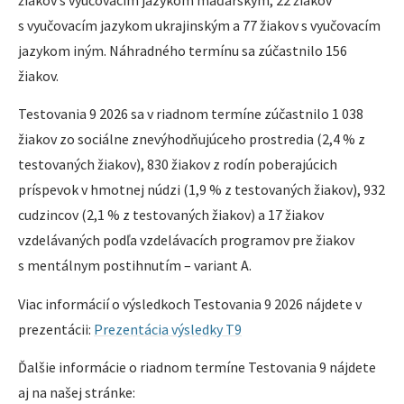
žiakov s vyučovacím jazykom maďarským, 22 žiakov
s vyučovacím jazykom ukrajinským a 77 žiakov s vyučovacím
jazykom iným. Náhradného termínu sa zúčastnilo 156
žiakov.
Testovania 9 2026 sa v riadnom termíne zúčastnilo 1 038
žiakov zo sociálne znevýhodňujúceho prostredia (2,4 % z
testovaných žiakov), 830 žiakov z rodín poberajúcich
príspevok v hmotnej núdzi (1,9 % z testovaných žiakov), 932
cudzincov (2,1 % z testovaných žiakov) a 17 žiakov
vzdelávaných podľa vzdelávacích programov pre žiakov
s mentálnym postihnutím – variant A.
Viac informácií o výsledkoch Testovania 9 2026 nájdete v
prezentácii:
Prezentácia výsledky T9
Ďalšie informácie o riadnom termíne Testovania 9 nájdete
aj na našej stránke: