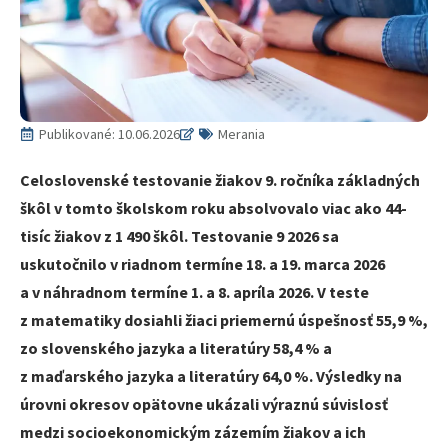
Publikované:
10.06.2026
Merania
Celoslovenské testovanie žiakov 9. ročníka základných
škôl v tomto školskom roku absolvovalo viac ako 44-
tisíc žiakov z 1 490 škôl. Testovanie 9 2026 sa
uskutočnilo v riadnom termíne 18. a 19. marca 2026
a v náhradnom termíne 1. a 8. apríla 2026. V teste
z matematiky dosiahli žiaci priemernú úspešnosť 55,9 %,
zo slovenského jazyka a literatúry 58,4 % a
z maďarského jazyka a literatúry 64,0 %. Výsledky na
úrovni okresov opätovne ukázali výraznú súvislosť
medzi socioekonomickým zázemím žiakov a ich