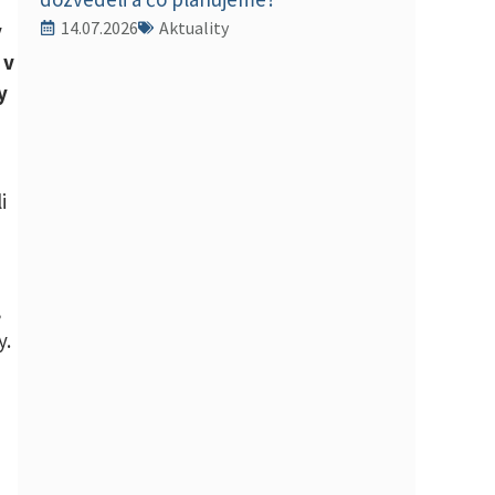
14.07.2026
Aktuality
y
 v
y
i
,
y.