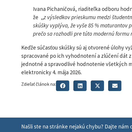
Ivana Pichaničová, riaditeľka odboru hod
že „
z výsledkov prieskumu medzi študentmi
skúšky vyplýva, že vyše 85 % maturantov p
prečo sa rozhodli pre túto modernú formu 
Keďže súčasťou skúšky sú aj otvorené úlohy 
spracované po ich vyhodnotení a zlúčení dát 
jednotné a spravodlivé hodnotenie všetkých 
elektronicky 4. mája 2026.
Zdieľať článok na:
Našli ste na stránke nejakú chybu? Dajte nám o