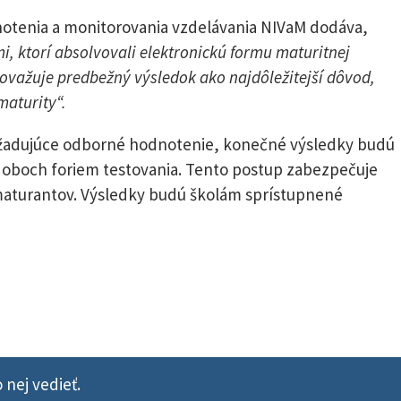
notenia a monitorovania vzdelávania NIVaM dodáva,
, ktorí absolvovali elektronickú formu maturitnej
ovažuje predbežný výsledok ako najdôležitejší dôvod,
maturity“.
vyžadujúce odborné hodnotenie, konečné výsledky budú
z oboch foriem testovania. Tento postup zabezpečuje
maturantov. Výsledky budú školám sprístupnené
 nej vedieť.