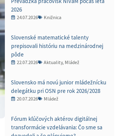
Prevádzka pracovísk NIVaM počas leta
2026
24.07.2026
Knižnica
Slovenské matematické talenty
prepisovali históriu na medzinárodnej
pôde
22.07.2026
Aktuality, Mládež
Slovensko má novú junior mládežnícku
delegátku pri OSN pre rok 2026/2028
20.07.2026
Mládež
Fórum kľúčových aktérov digitálnej
transformácie vzdelávania: Čo sme sa
dozvedeli a čo plánujeme?