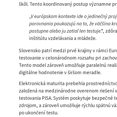
škôl. Tento koordinovaný postup významne pr
„V európskom kontexte ide o jedinečný pro
porovnania poukazujú na to, že väčšina kra
postupne alebo ju zatiaľ len testuje
.“, zdô
inštitútu vzdelávania a mládeže.
Slovensko patrí medzi prvé krajiny v rámci Eur
testovanie v celonárodnom rozsahu pri zachov
Tento model zároveň umožňuje paralelnú realiz
digitálne hodnotenie v širšom meradle.
Elektronická maturita prebehla prostredníctvo
založená na medzinárodne overenom riešení vy
testovania PISA. Systém poskytuje bezpečné te
zdrojom, a zároveň umožňuje rýchlu spätnú vä
po ukončení testu.