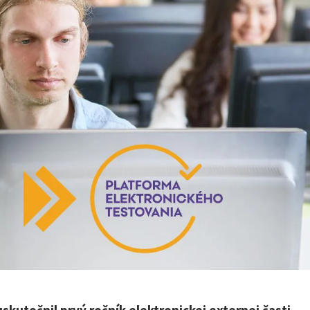
skutočnil prvý ročník elektronickej externej časti