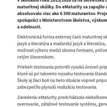
maturitnej skúšky. Do eMaturity sa zapojilo
absolvovalo viac ako 6 300 maturantov. Proje
spolupráci s Ministerstvom školstva, výsku
a odolnosti.
Elektronická forma externej časti maturitnej 
jazyk a literatúra a maďarský jazyk a literatúr
možnosť výberu medzi oboma formami, pričom o 
celým Slovenskom.
Priebeh testovania potvrdil vysokú úroveň pri
ktoré sú pri takomto rozsahu testovania štanda
Školy aj žiaci boli na tieto situácie vopred pr
zabezpečilo plynulú realizáciu testovania.
Zavedeniu eMaturity predchádzala niekoľkomes
overovanie, záťažové testovanie systému, gen