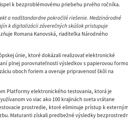
ispel k bezproblémovému priebehu prvého ročníka.
jekt a nadštandardne pokročilé riešenie. Medzinárodné
jín k digitalizácii záverečných skúšok pristupuje
razňuje Romana Kanovská, riaditeľka Národného
ópskej únie, ktoré dokázali realizovať elektronické
aní plnej porovnateľnosti výsledkov s papierovou formo
áciu oboch foriem a overuje pripravenosť škôl na
m Platformy elektronického testovania, ktorá je
užívanom vo viac ako 100 krajinách sveta vrátane
stovacie prostredie, ktoré eliminuje prístup k externý
zbu. Maturanti získali predbežné výsledky bezprostred