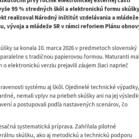
 vyše 95 % stredných škôl a elektronickú formu skúšk
kt realizoval Národný inštitút vzdelávania a mládeže
mu, vývoja a mládeže SR v rámci reforiem Plánu obnov
skúšky sa konala 10. marca 2026 v predmetoch slovenský
a, paralelne s tradičnou papierovou formou. Maturanti mal
elektronickú verziu prejavili záujem žiaci naprieč
pravenosti systému aj škôl. Ojedinelé technické výpadky
rdné, nemali vplyv na priebeh skúšky ani na jej výsledk
ipravení a postupovali podľa nastavených scenárov, čo
ačná systematická príprava. Zahŕňala pilotné
erálnu skúšku, ako aj metodickú a technickú podporu