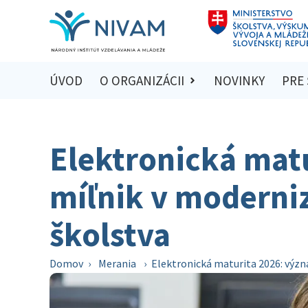
ÚVOD
O ORGANIZÁCII
NOVINKY
PRE
Elektronická mat
míľnik v moderni
školstva
Domov
›
Merania
›
Elektronická maturita 2026: význ