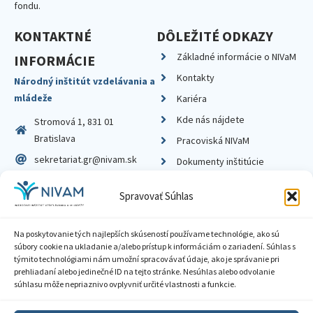
fondu.
KONTAKTNÉ
DÔLEŽITÉ ODKAZY
Základné informácie o NIVaM
INFORMÁCIE
Kontakty
Národný inštitút vzdelávania a
mládeže
Kariéra
Kde nás nájdete
Stromová 1, 831 01
Bratislava
Pracoviská NIVaM
sekretariat.gr@nivam.sk
Dokumenty inštitúcie
IČO: 00164348
Knižnica
Spravovať Súhlas
DIČ: 2020798714
Na poskytovanie tých najlepších skúseností používame technológie, ako sú
súbory cookie na ukladanie a/alebo prístup k informáciám o zariadení. Súhlas s
týmito technológiami nám umožní spracovávať údaje, ako je správanie pri
prehliadaní alebo jedinečné ID na tejto stránke. Nesúhlas alebo odvolanie
Zásady ochrany súkromia
súhlasu môže nepriaznivo ovplyvniť určité vlastnosti a funkcie.
Vyhlásenie o prístupnosti