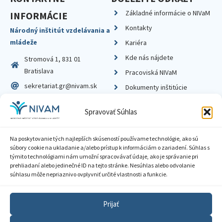
Základné informácie o NIVaM
INFORMÁCIE
Kontakty
Národný inštitút vzdelávania a
mládeže
Kariéra
Kde nás nájdete
Stromová 1, 831 01
Bratislava
Pracoviská NIVaM
sekretariat.gr@nivam.sk
Dokumenty inštitúcie
IČO: 00164348
Knižnica
Spravovať Súhlas
DIČ: 2020798714
Na poskytovanie tých najlepších skúseností používame technológie, ako sú
súbory cookie na ukladanie a/alebo prístup k informáciám o zariadení. Súhlas s
týmito technológiami nám umožní spracovávať údaje, ako je správanie pri
prehliadaní alebo jedinečné ID na tejto stránke. Nesúhlas alebo odvolanie
Zásady ochrany súkromia
súhlasu môže nepriaznivo ovplyvniť určité vlastnosti a funkcie.
Vyhlásenie o prístupnosti
Prijať
Sprístupnenie informácií