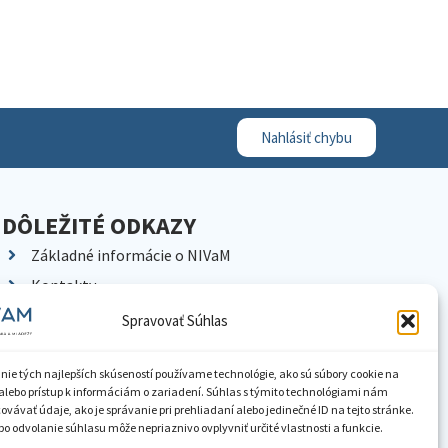
Nahlásiť chybu
DÔLEŽITÉ ODKAZY
Základné informácie o NIVaM
Kontakty
Kariéra
Spravovať Súhlas
Kde nás nájdete
Pracoviská NIVaM
nie tých najlepších skúseností používame technológie, ako sú súbory cookie na
alebo prístup k informáciám o zariadení. Súhlas s týmito technológiami nám
Dokumenty inštitúcie
vávať údaje, ako je správanie pri prehliadaní alebo jedinečné ID na tejto stránke.
o odvolanie súhlasu môže nepriaznivo ovplyvniť určité vlastnosti a funkcie.
Knižnica