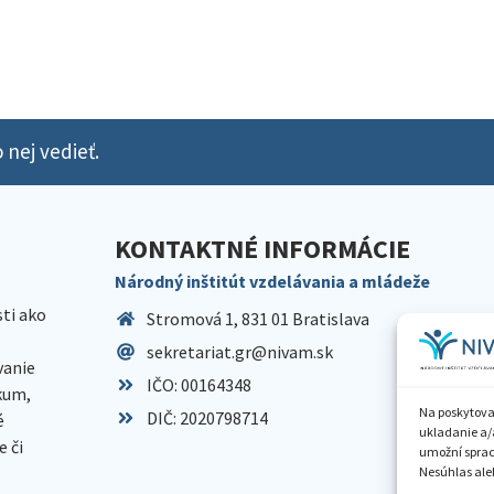
 nej vedieť.
KONTAKTNÉ INFORMÁCIE
Národný inštitút vzdelávania a mládeže
sti ako
Stromová 1, 831 01 Bratislava
sekretariat.gr@nivam.sk
anie
IČO: 00164348
skum,
Na poskytova
DIČ: 2020798714
é
ukladanie a/
 či
umožní spraco
Nesúhlas aleb