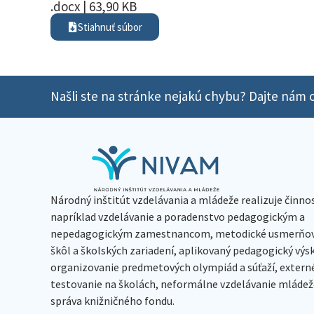
.docx | 63,90 KB
Stiahnuť súbor
Našli ste na stránke nejakú chybu? Dajte nám o
Národný inštitút vzdelávania a mládeže realizuje činno
napríklad vzdelávanie a poradenstvo pedagogickým a
nepedagogickým zamestnancom, metodické usmerňov
škôl a školských zariadení, aplikovaný pedagogický vý
organizovanie predmetových olympiád a súťaží, extern
testovanie na školách, neformálne vzdelávanie mládeže
správa knižničného fondu.