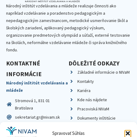
Národný inštitút vzdelávania a mládeže realizuje činnosti ako
napríklad vzdelávanie a poradenstvo pedagogickým a
nepedagogickým zamestnancom, metodické usmerňovanie škôl a
školských zariadení, aplikovaný pedagogický výskum,
organizovanie predmetových olympiád a súťaží, externé testovanie
na školách, neformálne vzdelávanie mládeže či správa knižničného
fondu.
KONTAKTNÉ
DÔLEŽITÉ ODKAZY
Základné informácie o NIVaM
INFORMÁCIE
Kontakty
Národný inštitút vzdelávania a
mládeže
Kariéra
Kde nás nájdete
Stromová 1, 831 01
Bratislava
Pracoviská NIVaM
sekretariat.gr@nivam.sk
Dokumenty inštitúcie
IČO: 00164348
Knižnica
Spravovať Súhlas
DIČ: 2020798714