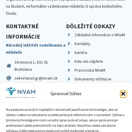
na školách, neformálne vzdelávanie mládeže či správa knižničného
fondu.
KONTAKTNÉ
DÔLEŽITÉ ODKAZY
Základné informácie o NIVaM
INFORMÁCIE
Kontakty
Národný inštitút vzdelávania a
mládeže
Kariéra
Kde nás nájdete
Stromová 1, 831 01
Bratislava
Pracoviská NIVaM
sekretariat.gr@nivam.sk
Dokumenty inštitúcie
IČO: 00164348
Knižnica
Spravovať Súhlas
DIČ: 2020798714
Na poskytovanie tých najlepších skúseností používame technológie, ako sú
súbory cookie na ukladanie a/alebo prístup k informáciám o zariadení. Súhlas s
týmito technológiami nám umožní spracovávať údaje, ako je správanie pri
prehliadaní alebo jedinečné ID na tejto stránke. Nesúhlas alebo odvolanie
Zásady ochrany súkromia
súhlasu môže nepriaznivo ovplyvniť určité vlastnosti a funkcie.