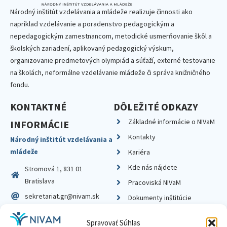
Národný inštitút vzdelávania a mládeže realizuje činnosti ako
napríklad vzdelávanie a poradenstvo pedagogickým a
nepedagogickým zamestnancom, metodické usmerňovanie škôl a
školských zariadení, aplikovaný pedagogický výskum,
organizovanie predmetových olympiád a súťaží, externé testovanie
na školách, neformálne vzdelávanie mládeže či správa knižničného
fondu.
KONTAKTNÉ
DÔLEŽITÉ ODKAZY
Základné informácie o NIVaM
INFORMÁCIE
Kontakty
Národný inštitút vzdelávania a
mládeže
Kariéra
Kde nás nájdete
Stromová 1, 831 01
Bratislava
Pracoviská NIVaM
sekretariat.gr@nivam.sk
Dokumenty inštitúcie
IČO: 00164348
Knižnica
Spravovať Súhlas
DIČ: 2020798714