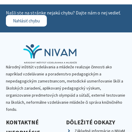
Našli ste na stránke nejakú chybu? Dajte nám o nej vedieť.
Nahlásiť chybu
Národný inštitút vzdelávania a mládeže realizuje činnosti ako
napríklad vzdelávanie a poradenstvo pedagogickým a
nepedagogickým zamestnancom, metodické usmerňovanie škôl a
školských zariadení, aplikovaný pedagogický výskum,
organizovanie predmetových olympiád a súťaží, externé testovanie
na školách, neformálne vzdelávanie mládeže či správa knižničného
fondu.
KONTAKTNÉ
DÔLEŽITÉ ODKAZY
Základné informácie o NIVaM