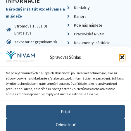
INFORMÁCIE
Kontakty
Národný inštitút vzdelávania a
mládeže
Kariéra
Kde nás nájdete
Stromová 1, 831 01
Bratislava
Pracoviská NIVaM
sekretariat.gr@nivam.sk
Dokumenty inštitúcie
IČO: 00164348
Knižnica
Spravovať Súhlas
DIČ: 2020798714
Na poskytovanie tých najlepších skúseností používame technológie, ako sú
súbory cookie na ukladanie a/alebo prístup k informáciám o zariadení. Súhlas s
týmito technológiami nám umožní spracovávať údaje, ako je správanie pri
prehliadaní alebo jedinečné ID na tejto stránke. Nesúhlas alebo odvolanie
Zásady ochrany súkromia
súhlasu môže nepriaznivo ovplyvniť určité vlastnosti a funkcie.
Vyhlásenie o prístupnosti
Prijať
Sprístupnenie informácií
Odmietnuť
Nastavenia cookies