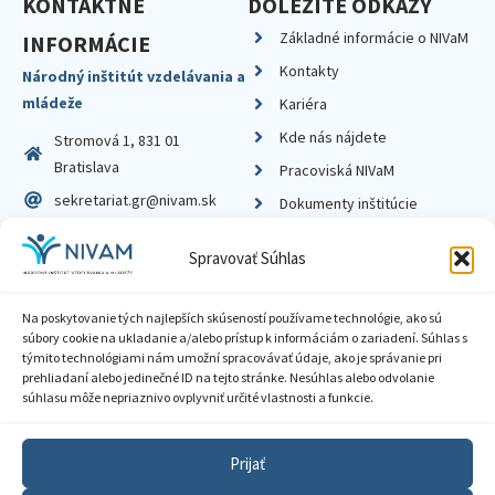
KONTAKTNÉ
DÔLEŽITÉ ODKAZY
Základné informácie o NIVaM
INFORMÁCIE
Kontakty
Národný inštitút vzdelávania a
mládeže
Kariéra
Kde nás nájdete
Stromová 1, 831 01
Bratislava
Pracoviská NIVaM
sekretariat.gr@nivam.sk
Dokumenty inštitúcie
IČO: 00164348
Knižnica
Spravovať Súhlas
DIČ: 2020798714
Na poskytovanie tých najlepších skúseností používame technológie, ako sú
súbory cookie na ukladanie a/alebo prístup k informáciám o zariadení. Súhlas s
týmito technológiami nám umožní spracovávať údaje, ako je správanie pri
prehliadaní alebo jedinečné ID na tejto stránke. Nesúhlas alebo odvolanie
Zásady ochrany súkromia
súhlasu môže nepriaznivo ovplyvniť určité vlastnosti a funkcie.
Vyhlásenie o prístupnosti
Prijať
Sprístupnenie informácií