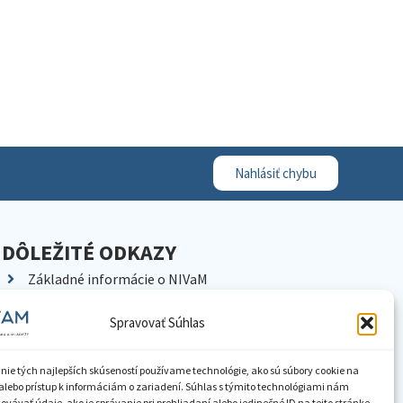
Nahlásiť chybu
DÔLEŽITÉ ODKAZY
Základné informácie o NIVaM
Kontakty
Spravovať Súhlas
Kariéra
Kde nás nájdete
nie tých najlepších skúseností používame technológie, ako sú súbory cookie na
Pracoviská NIVaM
alebo prístup k informáciám o zariadení. Súhlas s týmito technológiami nám
vávať údaje, ako je správanie pri prehliadaní alebo jedinečné ID na tejto stránke.