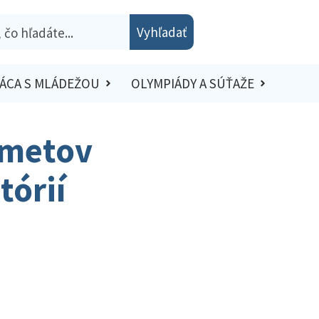
Vyhľadať
ÁCA S MLÁDEŽOU
OLYMPIÁDY A SÚŤAŽE
dmetov
tórií