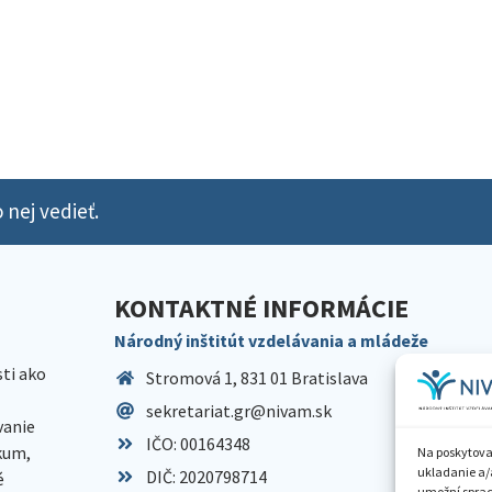
 nej vedieť.
KONTAKTNÉ INFORMÁCIE
Národný inštitút vzdelávania a mládeže
sti ako
Stromová 1, 831 01 Bratislava
sekretariat.gr@nivam.sk
anie
IČO: 00164348
skum,
Na poskytova
ukladanie a/
DIČ: 2020798714
é
umožní spraco