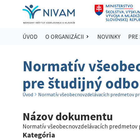
ÚVOD
O ORGANIZÁCII
NOVINKY
PRE
Normatív všeobe
pre študijný odbo
Úvod
Normatív všeobecnovzdelávacích predmetov pre
Názov dokumentu
Normatív všeobecnovzdelávacích predmetov pr
Kategória