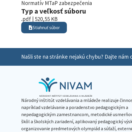
Normatív MTaP zabezpečenia
Typ a veľkosť súboru
.pdf | 520,55 KB
Stiahnuť súbor
Našli ste na stránke nejakú chybu? Dajte nám o
Národný inštitút vzdelávania a mládeže realizuje činno
napríklad vzdelávanie a poradenstvo pedagogickým a
nepedagogickým zamestnancom, metodické usmerňov
škôl a školských zariadení, aplikovaný pedagogický vý
organizovanie predmetových olympiád a súťaží, extern