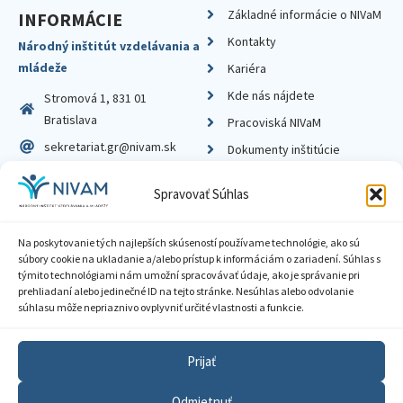
Základné informácie o NIVaM
INFORMÁCIE
Kontakty
Národný inštitút vzdelávania a
mládeže
Kariéra
Kde nás nájdete
Stromová 1, 831 01
Bratislava
Pracoviská NIVaM
sekretariat.gr@nivam.sk
Dokumenty inštitúcie
IČO: 00164348
Knižnica
Spravovať Súhlas
DIČ: 2020798714
Na poskytovanie tých najlepších skúseností používame technológie, ako sú
súbory cookie na ukladanie a/alebo prístup k informáciám o zariadení. Súhlas s
týmito technológiami nám umožní spracovávať údaje, ako je správanie pri
prehliadaní alebo jedinečné ID na tejto stránke. Nesúhlas alebo odvolanie
Zásady ochrany súkromia
súhlasu môže nepriaznivo ovplyvniť určité vlastnosti a funkcie.
Vyhlásenie o prístupnosti
Prijať
Sprístupnenie informácií
Odmietnuť