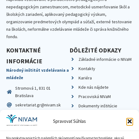
nepedagogickým zamestnancom, metodické usmerňovanie škôl a
školských zariadení, aplikovaný pedagogický výskum,
organizovanie predmetových olympiád a súťaží, externé testovanie
na školách, neformálne vzdelávanie mládeže či správa knižničného
fondu.
KONTAKTNÉ
DÔLEŽITÉ ODKAZY
Základné informácie o NIVaM
INFORMÁCIE
Kontakty
Národný inštitút vzdelávania a
mládeže
Kariéra
Kde nás nájdete
Stromová 1, 831 01
Bratislava
Pracoviská NIVaM
sekretariat.gr@nivam.sk
Dokumenty inštitúcie
IČO: 00164348
Knižnica
Spravovať Súhlas
DIČ: 2020798714
Na poskytovanie tých najlepších skúseností používame technológie, ako sú