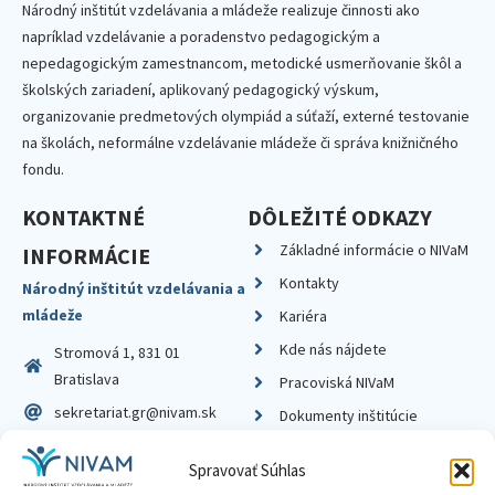
Národný inštitút vzdelávania a mládeže realizuje činnosti ako
napríklad vzdelávanie a poradenstvo pedagogickým a
nepedagogickým zamestnancom, metodické usmerňovanie škôl a
školských zariadení, aplikovaný pedagogický výskum,
organizovanie predmetových olympiád a súťaží, externé testovanie
na školách, neformálne vzdelávanie mládeže či správa knižničného
fondu.
KONTAKTNÉ
DÔLEŽITÉ ODKAZY
Základné informácie o NIVaM
INFORMÁCIE
Kontakty
Národný inštitút vzdelávania a
mládeže
Kariéra
Kde nás nájdete
Stromová 1, 831 01
Bratislava
Pracoviská NIVaM
sekretariat.gr@nivam.sk
Dokumenty inštitúcie
IČO: 00164348
Knižnica
Spravovať Súhlas
DIČ: 2020798714