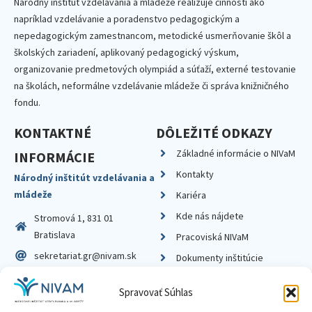
Národný inštitút vzdelávania a mládeže realizuje činnosti ako
napríklad vzdelávanie a poradenstvo pedagogickým a
nepedagogickým zamestnancom, metodické usmerňovanie škôl a
školských zariadení, aplikovaný pedagogický výskum,
organizovanie predmetových olympiád a súťaží, externé testovanie
na školách, neformálne vzdelávanie mládeže či správa knižničného
fondu.
KONTAKTNÉ
DÔLEŽITÉ ODKAZY
Základné informácie o NIVaM
INFORMÁCIE
Kontakty
Národný inštitút vzdelávania a
mládeže
Kariéra
Kde nás nájdete
Stromová 1, 831 01
Bratislava
Pracoviská NIVaM
sekretariat.gr@nivam.sk
Dokumenty inštitúcie
IČO: 00164348
Knižnica
Spravovať Súhlas
DIČ: 2020798714