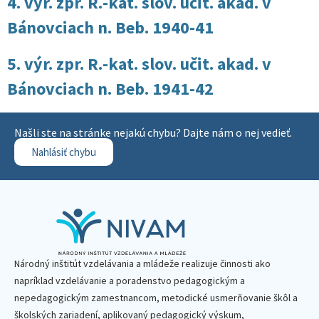
4. výr. zpr. R.-kat. slov. učit. akad. v
Bánovciach n. Beb. 1940-41
5. výr. zpr. R.-kat. slov. učit. akad. v
Bánovciach n. Beb. 1941-42
Našli ste na stránke nejakú chybu? Dajte nám o nej vedieť.
Nahlásiť chybu
Národný inštitút vzdelávania a mládeže realizuje činnosti ako
napríklad vzdelávanie a poradenstvo pedagogickým a
nepedagogickým zamestnancom, metodické usmerňovanie škôl a
školských zariadení, aplikovaný pedagogický výskum,