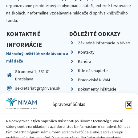
organizovanie predmetových olympiád a súťaží, externé testovanie
na školách, neformálne vzdelávanie mládeže či správa knižničného
fondu.
KONTAKTNÉ
DÔLEŽITÉ ODKAZY
Základné informácie o NIVaM
INFORMÁCIE
Kontakty
Národný inštitút vzdelávania a
mládeže
Kariéra
Kde nás nájdete
Stromová 1, 831 01
Bratislava
Pracoviská NIVaM
sekretariat.gr@nivam.sk
Dokumenty inštitúcie
IČO: 00164348
Knižnica
Spravovať Súhlas
DIČ: 2020798714
Na poskytovanie tých najlepších skúseností používame technológie, ako sú
súbory cookie na ukladanie a/alebo prístup k informáciám o zariadení. Súhlas s
týmito technológiami nám umožní spracovávať údaje, ako je správanie pri
prehliadaní alebo jedinečné ID na tejto stránke. Nesúhlas alebo odvolanie