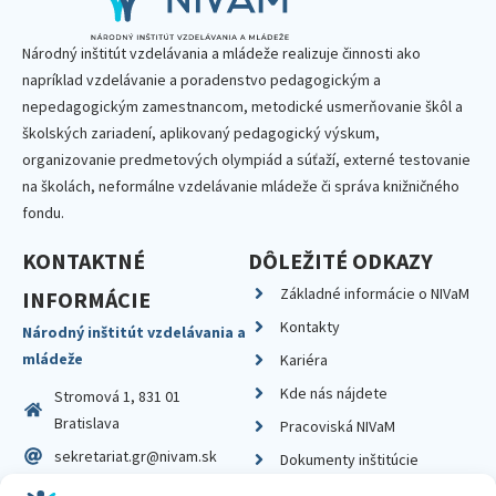
Národný inštitút vzdelávania a mládeže realizuje činnosti ako
napríklad vzdelávanie a poradenstvo pedagogickým a
nepedagogickým zamestnancom, metodické usmerňovanie škôl a
školských zariadení, aplikovaný pedagogický výskum,
organizovanie predmetových olympiád a súťaží, externé testovanie
na školách, neformálne vzdelávanie mládeže či správa knižničného
fondu.
KONTAKTNÉ
DÔLEŽITÉ ODKAZY
Základné informácie o NIVaM
INFORMÁCIE
Kontakty
Národný inštitút vzdelávania a
mládeže
Kariéra
Kde nás nájdete
Stromová 1, 831 01
Bratislava
Pracoviská NIVaM
sekretariat.gr@nivam.sk
Dokumenty inštitúcie
IČO: 00164348
Knižnica