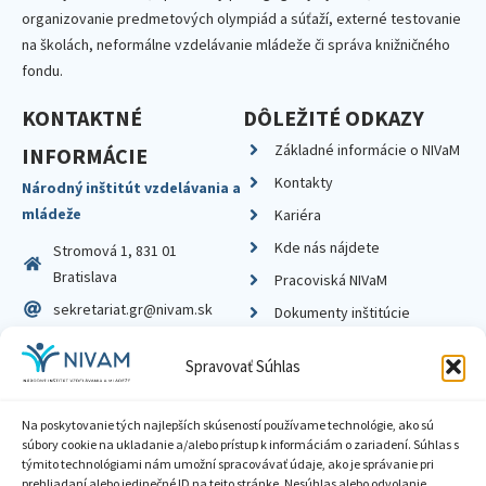
organizovanie predmetových olympiád a súťaží, externé testovanie
na školách, neformálne vzdelávanie mládeže či správa knižničného
fondu.
KONTAKTNÉ
DÔLEŽITÉ ODKAZY
Základné informácie o NIVaM
INFORMÁCIE
Kontakty
Národný inštitút vzdelávania a
mládeže
Kariéra
Kde nás nájdete
Stromová 1, 831 01
Bratislava
Pracoviská NIVaM
sekretariat.gr@nivam.sk
Dokumenty inštitúcie
IČO: 00164348
Knižnica
Spravovať Súhlas
DIČ: 2020798714
Na poskytovanie tých najlepších skúseností používame technológie, ako sú
súbory cookie na ukladanie a/alebo prístup k informáciám o zariadení. Súhlas s
týmito technológiami nám umožní spracovávať údaje, ako je správanie pri
prehliadaní alebo jedinečné ID na tejto stránke. Nesúhlas alebo odvolanie