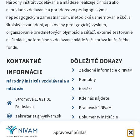
Národný inštitút vzdelávania a mládeže realizuje činnosti ako
napríklad vzdelávanie a poradenstvo pedagogickým a
nepedagogickým zamestnancom, metodické usmerňovanie škôl a
školských zariadení, aplikovaný pedagogický výskum,
organizovanie predmetových olympiád a súťaží, externé testovanie
na školách, neformálne vzdelávanie mládeže či správa knižničného
fondu.
KONTAKTNÉ
DÔLEŽITÉ ODKAZY
Základné informácie o NIVaM
INFORMÁCIE
Kontakty
Národný inštitút vzdelávania a
mládeže
Kariéra
Kde nás nájdete
Stromová 1, 831 01
Bratislava
Pracoviská NIVaM
sekretariat.gr@nivam.sk
Dokumenty inštitúcie
IČO: 00164348
Knižnica
Spravovať Súhlas
DIČ: 2020798714