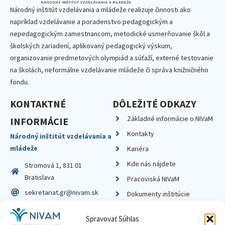
Národný inštitút vzdelávania a mládeže realizuje činnosti ako
napríklad vzdelávanie a poradenstvo pedagogickým a
nepedagogickým zamestnancom, metodické usmerňovanie škôl a
školských zariadení, aplikovaný pedagogický výskum,
organizovanie predmetových olympiád a súťaží, externé testovanie
na školách, neformálne vzdelávanie mládeže či správa knižničného
fondu.
KONTAKTNÉ
DÔLEŽITÉ ODKAZY
Základné informácie o NIVaM
INFORMÁCIE
Kontakty
Národný inštitút vzdelávania a
mládeže
Kariéra
Kde nás nájdete
Stromová 1, 831 01
Bratislava
Pracoviská NIVaM
sekretariat.gr@nivam.sk
Dokumenty inštitúcie
IČO: 00164348
Knižnica
Spravovať Súhlas
DIČ: 2020798714