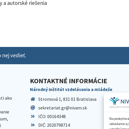
y a autorské riešenia
 nej vedieť.
KONTAKTNÉ INFORMÁCIE
Národný inštitút vzdelávania a mládeže
sti ako
Stromová 1, 831 01 Bratislava
sekretariat.gr@nivam.sk
anie
IČO: 00164348
skum,
Na poskytova
ukladanie a/
DIČ: 2020798714
é
umožní spraco