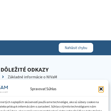
Nahlásiť chybu
DÔLEŽITÉ ODKAZY
Základné informácie o NIVaM
Kontakty
Spravovať Súhlas
Kariéra
Kde nás nájdete
nie tých najlepších skúseností používame technológie, ako sú súbory cookie na
Pracoviská NIVaM
alebo prístup k informáciám o zariadení. Súhlas s týmito technológiami nám
vávať údaje, ako je správanie pri prehliadaní alebo jedinečné ID na tejto stránke.