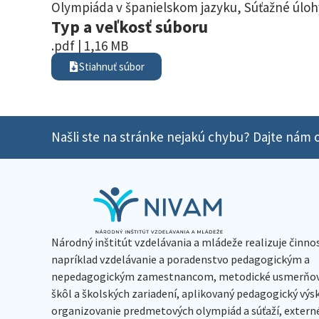
Olympiáda v španielskom jazyku
,
Súťažné úloh
Typ a veľkosť súboru
.pdf | 1,16 MB
Stiahnuť súbor
Našli ste na stránke nejakú chybu? Dajte nám o
Národný inštitút vzdelávania a mládeže realizuje činno
napríklad vzdelávanie a poradenstvo pedagogickým a
nepedagogickým zamestnancom, metodické usmerňov
škôl a školských zariadení, aplikovaný pedagogický vý
organizovanie predmetových olympiád a súťaží, extern