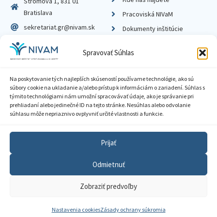
Stromová 1, 831 01
Bratislava
Pracoviská NIVaM
sekretariat.gr@nivam.sk
Dokumenty inštitúcie
IČO: 00164348
Knižnica
Spravovať Súhlas
DIČ: 2020798714
Na poskytovanie tých najlepších skúseností používame technológie, ako sú
súbory cookie na ukladanie a/alebo prístup k informáciám o zariadení. Súhlas s
týmito technológiami nám umožní spracovávať údaje, ako je správanie pri
prehliadaní alebo jedinečné ID na tejto stránke. Nesúhlas alebo odvolanie
Zásady ochrany súkromia
súhlasu môže nepriaznivo ovplyvniť určité vlastnosti a funkcie.
Vyhlásenie o prístupnosti
Prijať
Sprístupnenie informácií
Odmietnuť
Nastavenia cookies
Zobraziť predvoľby
GDPR
© 2026 Národný inštitút vzdelávania a mládeže
Nastavenia cookies
Zásady ochrany súkromia