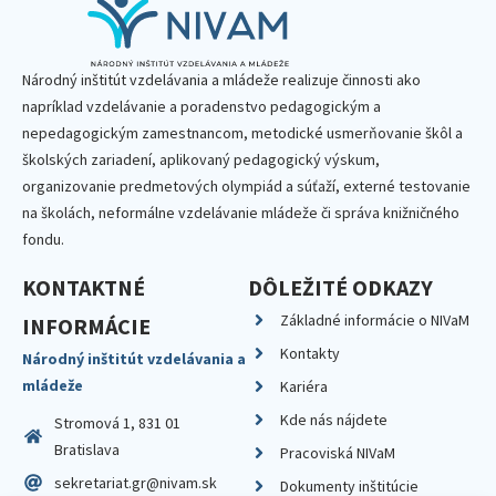
Národný inštitút vzdelávania a mládeže realizuje činnosti ako
napríklad vzdelávanie a poradenstvo pedagogickým a
nepedagogickým zamestnancom, metodické usmerňovanie škôl a
školských zariadení, aplikovaný pedagogický výskum,
organizovanie predmetových olympiád a súťaží, externé testovanie
na školách, neformálne vzdelávanie mládeže či správa knižničného
fondu.
KONTAKTNÉ
DÔLEŽITÉ ODKAZY
Základné informácie o NIVaM
INFORMÁCIE
Kontakty
Národný inštitút vzdelávania a
mládeže
Kariéra
Kde nás nájdete
Stromová 1, 831 01
Bratislava
Pracoviská NIVaM
sekretariat.gr@nivam.sk
Dokumenty inštitúcie