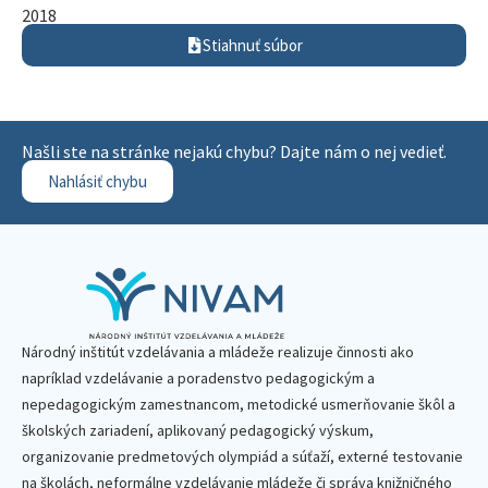
2018
Stiahnuť súbor
Našli ste na stránke nejakú chybu? Dajte nám o nej vedieť.
Nahlásiť chybu
Národný inštitút vzdelávania a mládeže realizuje činnosti ako
napríklad vzdelávanie a poradenstvo pedagogickým a
nepedagogickým zamestnancom, metodické usmerňovanie škôl a
školských zariadení, aplikovaný pedagogický výskum,
organizovanie predmetových olympiád a súťaží, externé testovanie
na školách, neformálne vzdelávanie mládeže či správa knižničného