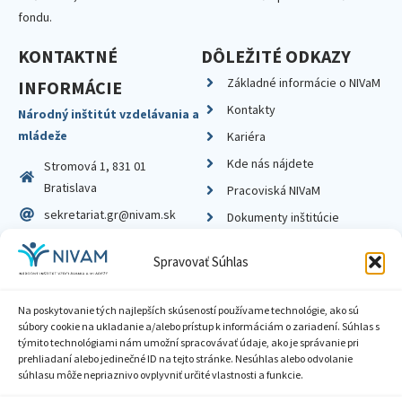
fondu.
KONTAKTNÉ
DÔLEŽITÉ ODKAZY
Základné informácie o NIVaM
INFORMÁCIE
Kontakty
Národný inštitút vzdelávania a
mládeže
Kariéra
Kde nás nájdete
Stromová 1, 831 01
Bratislava
Pracoviská NIVaM
sekretariat.gr@nivam.sk
Dokumenty inštitúcie
IČO: 00164348
Knižnica
Spravovať Súhlas
DIČ: 2020798714
Na poskytovanie tých najlepších skúseností používame technológie, ako sú
súbory cookie na ukladanie a/alebo prístup k informáciám o zariadení. Súhlas s
týmito technológiami nám umožní spracovávať údaje, ako je správanie pri
prehliadaní alebo jedinečné ID na tejto stránke. Nesúhlas alebo odvolanie
Zásady ochrany súkromia
súhlasu môže nepriaznivo ovplyvniť určité vlastnosti a funkcie.
Vyhlásenie o prístupnosti