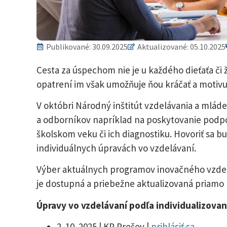
Publikované:
30.09.2025
Aktualizované: 05.10.2025
Cesta za úspechom nie je u každého dieťaťa č
opatrení im však umožňuje ňou kráčať a motivuj
V októbri Národný inštitút vzdelávania a mlád
a odborníkov napríklad na poskytovanie podp
školskom veku či ich diagnostiku. Hovoriť sa bu
individuálnych úpravách vo vzdelávaní.
Výber aktuálnych programov inovačného vzdel
je dostupná a priebežne aktualizovaná priamo
Úpravy vo vzdelávaní podľa individualizova
2. 10. 2025 | KP Prešov |
prihlásiť sa