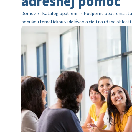
adresnej pomoc
Domov
›
Katalóg opatrení
›
Podporné opatrenia stav
ponukou tematickou vzdelávania cieli na rôzne oblasti