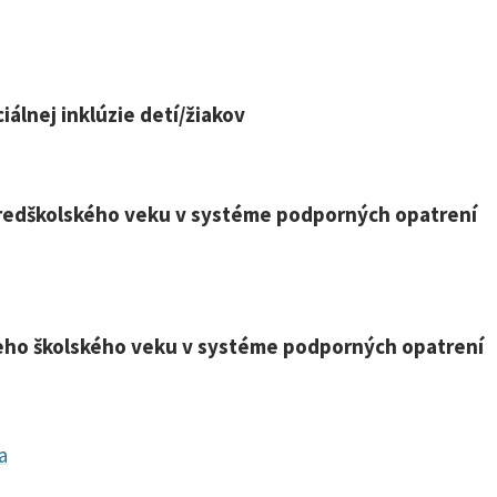
álnej inklúzie detí/žiakov
 predškolského veku v systéme podporných opatrení
šieho školského veku v systéme podporných opatrení
a