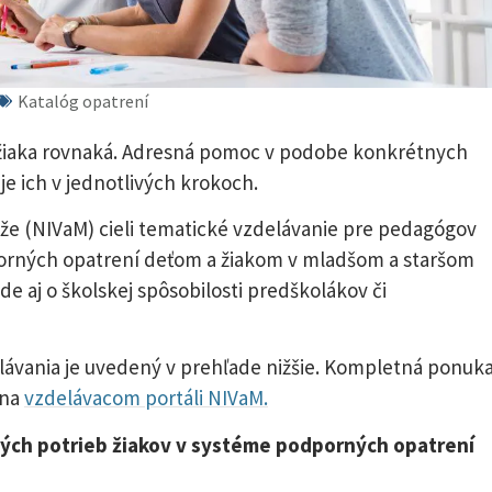
Katalóg opatrení
i žiaka rovnaká. Adresná pomoc v podobe konkrétnych
e ich v jednotlivých krokoch.
eže (NIVaM) cieli tematické vzdelávanie pre pedagógov
orných opatrení deťom a žiakom v mladšom a staršom
de aj o školskej spôsobilosti predškolákov či
ávania je uvedený v prehľade nižšie. Kompletná ponuk
 na
vzdelávacom portáli NIVaM.
ných potrieb žiakov v systéme podporných opatrení