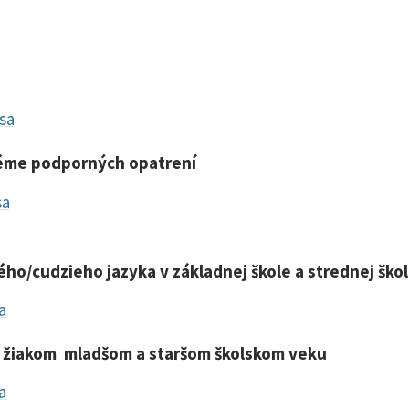
 sa
téme podporných opatrení
sa
ho/cudzieho jazyka v základnej škole a strednej ško
a
 žiakom mladšom a staršom školskom veku
a