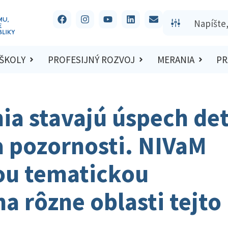
 ŠKOLY
PROFESIJNÝ ROZVOJ
MERANIA
PR
a stavajú úspech det
a pozornosti. NIVaM
ou tematickou
na rôzne oblasti tejto