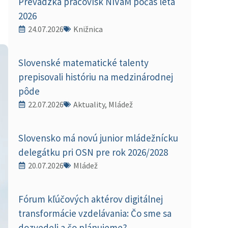
Prevádzka pracovísk NIVaM počas leta
2026
24.07.2026
Knižnica
Slovenské matematické talenty
prepisovali históriu na medzinárodnej
pôde
22.07.2026
Aktuality, Mládež
Slovensko má novú junior mládežnícku
delegátku pri OSN pre rok 2026/2028
20.07.2026
Mládež
Fórum kľúčových aktérov digitálnej
transformácie vzdelávania: Čo sme sa
dozvedeli a čo plánujeme?