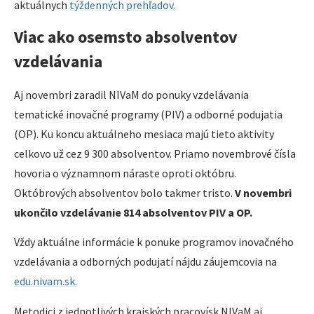
aktuálnych
týždenných prehľadov.
Viac ako osemsto absolventov
vzdelávania
Aj novembri zaradil NIVaM do ponuky vzdelávania
tematické inovačné programy (PIV) a odborné podujatia
(OP). Ku koncu aktuálneho mesiaca majú tieto aktivity
celkovo už cez 9 300 absolventov. Priamo novembrové čísla
hovoria o významnom náraste oproti októbru.
Októbrových absolventov bolo takmer tristo.
V novembri
ukončilo vzdelávanie 814 absolventov PIV a OP.
Vždy aktuálne informácie k ponuke programov inovačného
vzdelávania a odborných podujatí nájdu záujemcovia na
edu.nivam.sk.
Metodici z jednotlivých krajských pracovísk NIVaM aj