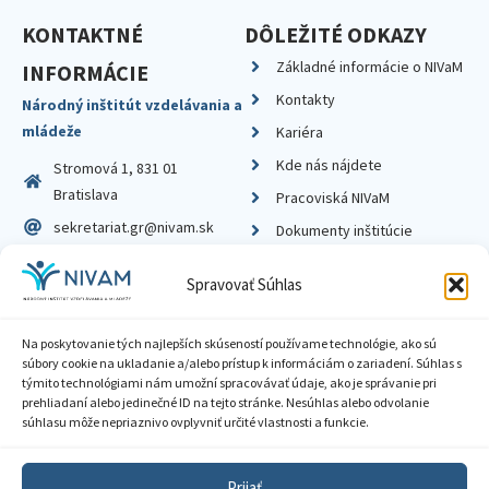
KONTAKTNÉ
DÔLEŽITÉ ODKAZY
Základné informácie o NIVaM
INFORMÁCIE
Kontakty
Národný inštitút vzdelávania a
mládeže
Kariéra
Kde nás nájdete
Stromová 1, 831 01
Bratislava
Pracoviská NIVaM
sekretariat.gr@nivam.sk
Dokumenty inštitúcie
IČO: 00164348
Knižnica
Spravovať Súhlas
DIČ: 2020798714
Na poskytovanie tých najlepších skúseností používame technológie, ako sú
súbory cookie na ukladanie a/alebo prístup k informáciám o zariadení. Súhlas s
týmito technológiami nám umožní spracovávať údaje, ako je správanie pri
prehliadaní alebo jedinečné ID na tejto stránke. Nesúhlas alebo odvolanie
Zásady ochrany súkromia
súhlasu môže nepriaznivo ovplyvniť určité vlastnosti a funkcie.
Vyhlásenie o prístupnosti
Prijať