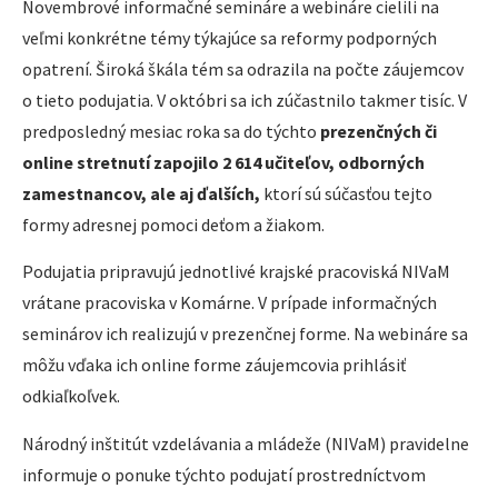
Novembrové informačné semináre a webináre cielili na
veľmi konkrétne témy týkajúce sa reformy podporných
opatrení. Široká škála tém sa odrazila na počte záujemcov
o tieto podujatia. V októbri sa ich zúčastnilo takmer tisíc. V
predposledný mesiac roka sa do týchto
prezenčných či
online stretnutí zapojilo 2 614 učiteľov, odborných
zamestnancov, ale aj ďalších,
ktorí sú súčasťou tejto
formy adresnej pomoci deťom a žiakom.
Podujatia pripravujú jednotlivé krajské pracoviská NIVaM
vrátane pracoviska v Komárne. V prípade informačných
seminárov ich realizujú v prezenčnej forme. Na webináre sa
môžu vďaka ich online forme záujemcovia prihlásiť
odkiaľkoľvek.
Národný inštitút vzdelávania a mládeže (NIVaM) pravidelne
informuje o ponuke týchto podujatí prostredníctvom