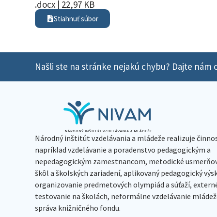
.docx | 22,97 KB
Stiahnuť súbor
Našli ste na stránke nejakú chybu? Dajte nám o
Národný inštitút vzdelávania a mládeže realizuje činno
napríklad vzdelávanie a poradenstvo pedagogickým a
nepedagogickým zamestnancom, metodické usmerňov
škôl a školských zariadení, aplikovaný pedagogický vý
organizovanie predmetových olympiád a súťaží, extern
testovanie na školách, neformálne vzdelávanie mládeže
správa knižničného fondu.