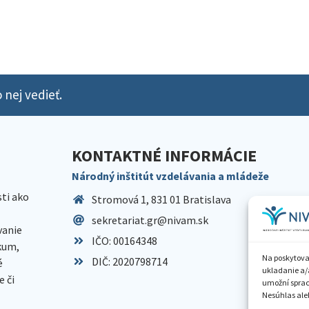
 nej vedieť.
KONTAKTNÉ INFORMÁCIE
Národný inštitút vzdelávania a mládeže
sti ako
Stromová 1, 831 01 Bratislava
sekretariat.gr@nivam.sk
anie
IČO: 00164348
skum,
Na poskytova
DIČ: 2020798714
é
ukladanie a/
 či
umožní spraco
Nesúhlas aleb