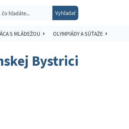
Vyhľadať
ÁCA S MLÁDEŽOU
OLYMPIÁDY A SÚŤAŽE
skej Bystrici