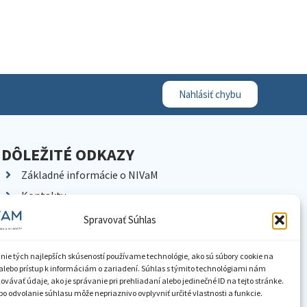
Nahlásiť chybu
DÔLEŽITÉ ODKAZY
Základné informácie o NIVaM
Kontakty
Kariéra
Spravovať Súhlas
Kde nás nájdete
Pracoviská NIVaM
nie tých najlepších skúseností používame technológie, ako sú súbory cookie na
alebo prístup k informáciám o zariadení. Súhlas s týmito technológiami nám
Dokumenty inštitúcie
vávať údaje, ako je správanie pri prehliadaní alebo jedinečné ID na tejto stránke.
o odvolanie súhlasu môže nepriaznivo ovplyvniť určité vlastnosti a funkcie.
Knižnica