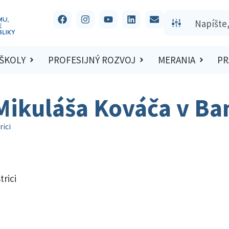
 ŠKOLY
PROFESIJNÝ ROZVOJ
MERANIA
PR
Mikuláša Kováča v Ban
rici
rici