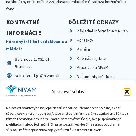
na školách, neformálne vzdelávanie mládeže či správa knižničného
fondu.
KONTAKTNÉ
DÔLEŽITÉ ODKAZY
Základné informácie o NIVaM
INFORMÁCIE
Kontakty
Národný inštitút vzdelávania a
mládeže
Kariéra
Kde nás nájdete
Stromová 1, 831 01
Bratislava
Pracoviská NIVaM
sekretariat.gr@nivam.sk
Dokumenty inštitúcie
IČO: 00164348
Knižnica
Spravovať Súhlas
DIČ: 2020798714
Na poskytovanie tých najlepších skúseností používame technológie, ako sú
súbory cookie na ukladanie a/alebo prístup k informáciám o zariadení. Súhlas s
týmito technológiami nám umožní spracovávať údaje, ako je správanie pri
prehliadaní alebo jedinečné ID na tejto stránke. Nesúhlas alebo odvolanie
Zásady ochrany súkromia
súhlasu môže nepriaznivo ovplyvniť určité vlastnosti a funkcie.