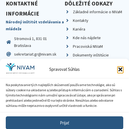
KONTAKTNÉ
DÔLEŽITÉ ODKAZY
Základné informácie o NIVaM
INFORMÁCIE
Kontakty
Národný inštitút vzdelávania a
mládeže
Kariéra
Kde nás nájdete
Stromová 1, 831 01
Bratislava
Pracoviská NIVaM
sekretariat.gr@nivam.sk
Dokumenty inštitúcie
IČO: 00164348
Knižnica
Spravovať Súhlas
DIČ: 2020798714
Na poskytovanie tých najlepších skúseností používame technológie, ako sú
súbory cookie na ukladanie a/alebo prístup k informáciám o zariadení. Súhlas s
týmito technológiami nám umožní spracovávať údaje, ako je správanie pri
prehliadaní alebo jedinečné ID na tejto stránke. Nesúhlas alebo odvolanie
Zásady ochrany súkromia
súhlasu môže nepriaznivo ovplyvniť určité vlastnosti a funkcie.
Vyhlásenie o prístupnosti
Prijať
Sprístupnenie informácií