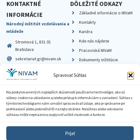
KONTAKTNÉ
DÔLEŽITÉ ODKAZY
Základné informácie o NIVaM
INFORMÁCIE
Kontakty
Národný inštitút vzdelávania a
mládeže
Kariéra
Kde nás nájdete
Stromová 1, 831 01
Bratislava
Pracoviská NIVaM
sekretariat.gr@nivam.sk
Dokumenty inštitúcie
IČO: 00164348
Knižnica
Spravovať Súhlas
DIČ: 2020798714
Na poskytovanie tých najlepších skúseností používame technológie, ako sú
súbory cookie na ukladanie a/alebo prístup k informáciám o zariadení. Súhlas s
týmito technológiami nám umožní spracovávať údaje, ako je správanie pri
prehliadaní alebo jedinečné ID na tejto stránke. Nesúhlas alebo odvolanie
Zásady ochrany súkromia
súhlasu môže nepriaznivo ovplyvniť určité vlastnosti a funkcie.
Vyhlásenie o prístupnosti
Prijať
Sprístupnenie informácií