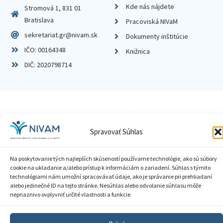
Kde nás nájdete
Stromová 1, 831 01
Bratislava
Pracoviská NIVaM
sekretariat.gr@nivam.sk
Dokumenty inštitúcie
IČO: 00164348
Knižnica
DIČ: 2020798714
Zásady ochrany súkromia
Spravovať Súhlas
Vyhlásenie o prístupnosti
Na poskytovanie tých najlepších skúseností používame technológie, ako sú súbory
Sprístupnenie informácií
cookie na ukladanie a/alebo prístup k informáciám o zariadení. Súhlas s týmito
technológiami nám umožní spracovávať údaje, ako je správanie pri prehliadaní
Nastavenia cookies
alebo jedinečné ID na tejto stránke. Nesúhlas alebo odvolanie súhlasu môže
nepriaznivo ovplyvniť určité vlastnosti a funkcie.
GDPR
© 2026 Národný inštitút vzdelávania a mládeže